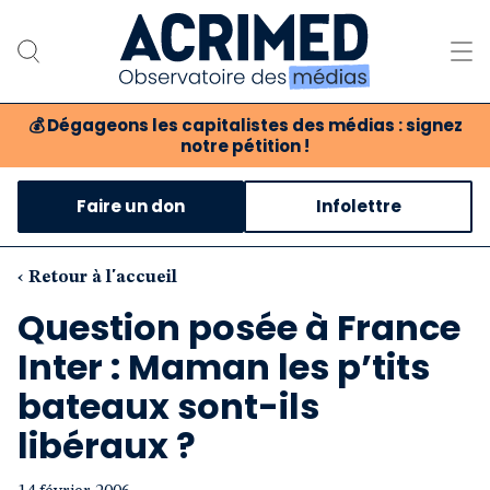
💰
Dégageons les capitalistes des médias : signez
notre pétition !
Notre association
Faire un don
Infolettre
Notre critique des médias
Nos propositions
‹ Retour à l'accueil
Question posée à France
Notre revue
Inter : Maman les p’tits
Boutique
bateaux sont-ils
libéraux ?