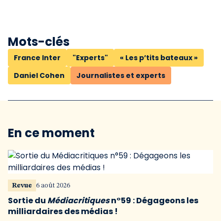
Mots-clés
France Inter
"Experts"
« Les p’tits bateaux »
Daniel Cohen
Journalistes et experts
En ce moment
Revue
6 août 2026
Sortie du
Médiacritiques
n°59 : Dégageons les
milliardaires des médias !