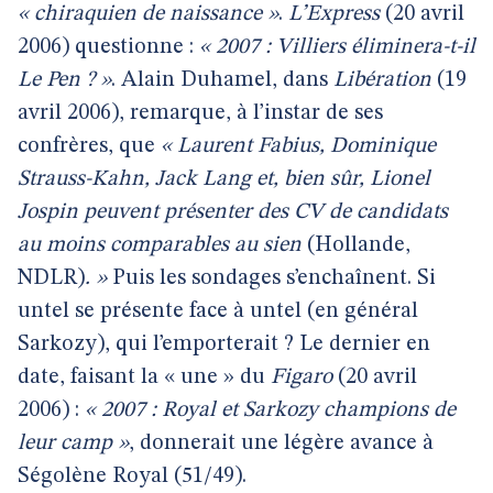
« chiraquien de naissance »
.
L’Express
(20 avril
2006) questionne :
« 2007 : Villiers éliminera-t-il
Le Pen ? »
. Alain Duhamel, dans
Libération
(19
avril 2006), remarque, à l’instar de ses
confrères, que
« Laurent Fabius, Dominique
Strauss-Kahn, Jack Lang et, bien sûr, Lionel
Jospin peuvent présenter des CV de candidats
au moins comparables au sien
(Hollande,
NDLR)
. »
Puis les sondages s’enchaînent. Si
untel se présente face à untel (en général
Sarkozy), qui l’emporterait ? Le dernier en
date, faisant la « une » du
Figaro
(20 avril
2006) :
« 2007 : Royal et Sarkozy champions de
leur camp »
, donnerait une légère avance à
Ségolène Royal (51/49).