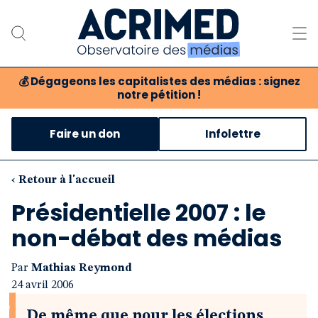
💰
Dégageons les capitalistes des médias : signez
notre pétition !
Notre association
Faire un don
Infolettre
Notre critique des médias
Nos propositions
‹ Retour à l'accueil
Présidentielle 2007 : le
Notre revue
non-débat des médias
Boutique
Par
Mathias Reymond
24 avril 2006
De même que pour les élections