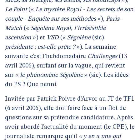
idées, sa stratégie, ses atouts, ses handicaps
»),
Le Point
(«
Le mystère Royal - Les secrets de son
couple - Enquête sur ses méthodes
»),
Paris-
Match
(«
Ségolène Royal, l’irrésistible
ascension
») et
VSD
(«
Ségolène
(sic)
présidente : est-elle prête ?
»). La semaine
suivante c’est l’hebdomadaire
Challenges
(13
avril 2006), surfant sur la vague, qui revient
sur «
le phénomène Ségolène
» (sic). Les idées
du PS ? Que nenni.
Invitée par Patrick Poivre d’Arvor au JT de TF1
(6 avril 2006), elle doit faire face à un flot de
questions sur sa prétendue candidature. Après
avoir abordé l’actualité du moment (le CPE), le
journaliste remarque qu’il
« y en a une qui