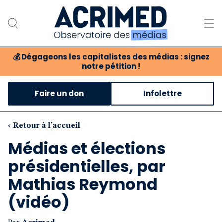
💰
Dégageons les capitalistes des médias : signez
notre pétition !
Notre association
Faire un don
Infolettre
Notre critique des médias
Nos propositions
‹ Retour à l'accueil
Médias et élections
Notre revue
présidentielles, par
Boutique
Mathias Reymond
(vidéo)