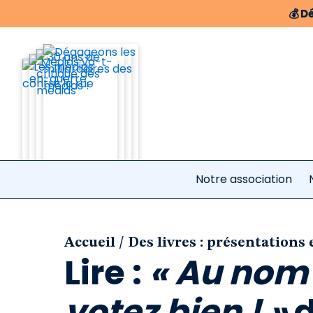
💰
Dé
Notre association
/
Accueil
Des livres : présentations 
Lire :
« Au nom 
votez bien ! »
d