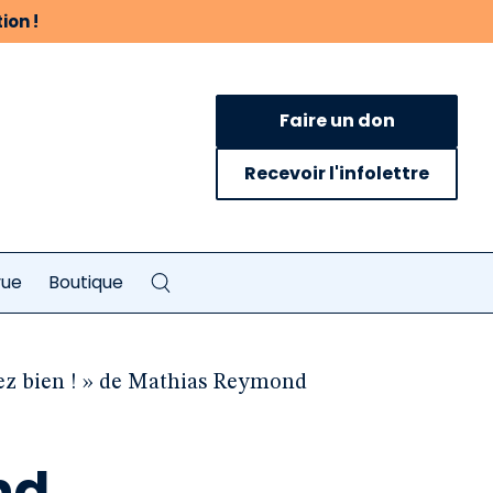
ion !
Faire un don
Recevoir l'infolettre
vue
Boutique
tez bien ! » de Mathias Reymond
nd