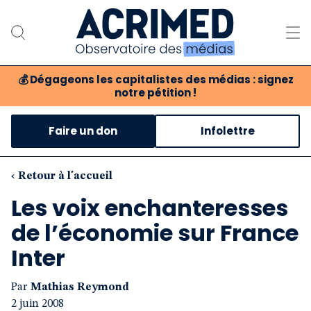
💰
Dégageons les capitalistes des médias : signez
notre pétition !
Notre association
Faire un don
Infolettre
Notre critique des médias
Nos propositions
‹ Retour à l'accueil
Les voix enchanteresses
Notre revue
de l’économie sur France
Boutique
Inter
Par
Mathias Reymond
2 juin 2008