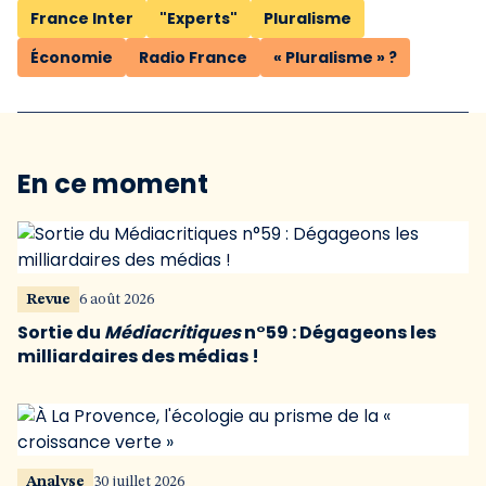
France Inter
"Experts"
Pluralisme
Économie
Radio France
« Pluralisme » ?
En ce moment
Revue
6 août 2026
Sortie du
Médiacritiques
n°59 : Dégageons les
milliardaires des médias !
Analyse
30 juillet 2026