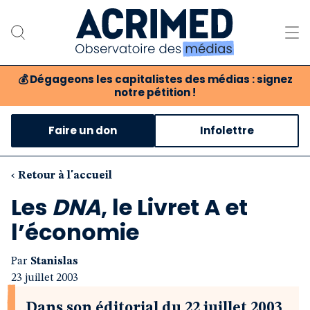
💰
Dégageons les capitalistes des médias : signez
notre pétition !
Notre association
Faire un don
Infolettre
Notre critique des médias
Nos propositions
‹ Retour à l'accueil
Les
DNA
, le Livret A et
Notre revue
l’économie
Boutique
Par
Stanislas
23 juillet 2003
Dans son éditorial du 22 juillet 2003