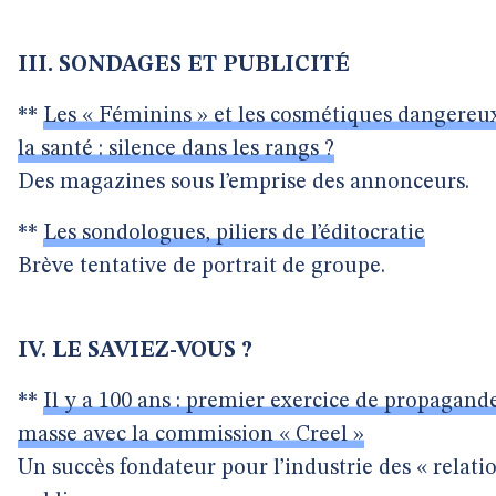
III. SONDAGES ET PUBLICITÉ
**
Les « Féminins » et les cosmétiques dangereu
la santé : silence dans les rangs ?
Des magazines sous l’emprise des annonceurs.
**
Les sondologues, piliers de l’éditocratie
Brève tentative de portrait de groupe.
IV. LE SAVIEZ-VOUS ?
**
Il y a 100 ans : premier exercice de propagand
masse avec la commission « Creel »
Un succès fondateur pour l’industrie des « relati