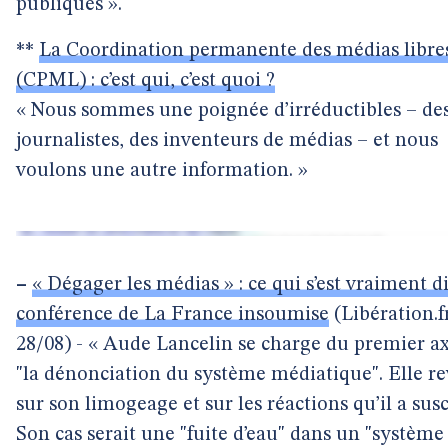
publiques ».
**
La Coordination permanente des médias libre
(CPML) : c’est qui, c’est quoi ?
« Nous sommes une poignée d’irréductibles – de
journalistes, des inventeurs de médias – et nous
voulons une autre information. »
–
« Dégager les médias » : ce qui s’est vraiment di
conférence de La France insoumise
(Libération.fr
28/08) - « Aude Lancelin se charge du premier ax
"la dénonciation du système médiatique". Elle re
sur son limogeage et sur les réactions qu’il a susc
Son cas serait une "fuite d’eau" dans un "système