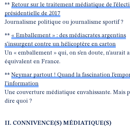
**
Retour sur le traitement médiatique de l’élect
présidentielle de 2017
Journalisme politique ou journalisme sportif ?
**
« Emballement » : des médiacrates argentins
s’insurgent contre un hélicoptère en carton
Un « emballement » qui, on s’en doute, n’aurait 
équivalent en France.
**
Neymar partout ! Quand la fascination l’empor
l’information
Une couverture médiatique envahissante. Mais 
dire quoi ?
II. CONNIVENCE(S) MÉDIATIQUE(S)