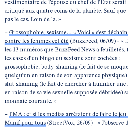
vestimentaire de l’épouse du chef de l’État serait
critiqué aux quatre coins de la planète. Sauf que 
pas le cas. Loin de là. »
–
Grossophobie, sexisme… « Voici » s’est déchaîn
contre les femmes cet été
(BuzzFeed, 06/09) - « 
les 13 numéros que BuzzFeed News a feuilletés, 
les cases d’un bingo du sexisme sont cochées :
grossophobie, body-shaming (le fait de se moque
quelqu’un en raison de son apparence physique) 
slut-shaming (le fait de chercher à humilier un
en raison de sa vie sexuelle supposée débridée) s
monnaie courante. »
–
PMA : et si les médias arrêtaient de faire le jeu
Manif pour tous
(StreetVox, 26/09) - « J’observe 