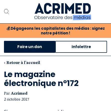
💰
Dégageons les capitalistes des médias : signez
notre pétition !
Notre association
Faire un don
Infolettre
Notre critique des médias
Nos propositions
‹ Retour à l'accueil
Le magazine
Notre revue
électronique n°172
Boutique
Par
Acrimed
2 octobre 2017