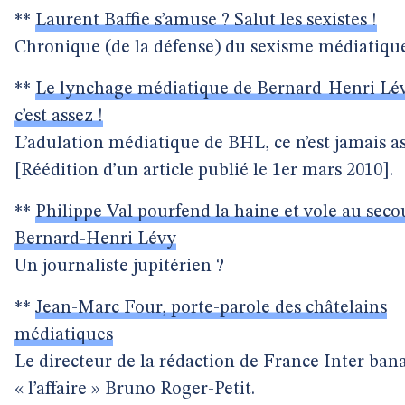
**
Laurent Baffie s’amuse ? Salut les sexistes !
Chronique (de la défense) du sexisme médiatique
**
Le lynchage médiatique de Bernard-Henri Lév
c’est assez !
L’adulation médiatique de BHL, ce n’est jamais a
[Réédition d’un article publié le 1er mars 2010].
**
Philippe Val pourfend la haine et vole au seco
Bernard-Henri Lévy
Un journaliste jupitérien ?
**
Jean-Marc Four, porte-parole des châtelains
médiatiques
Le directeur de la rédaction de France Inter bana
« l’affaire » Bruno Roger-Petit.