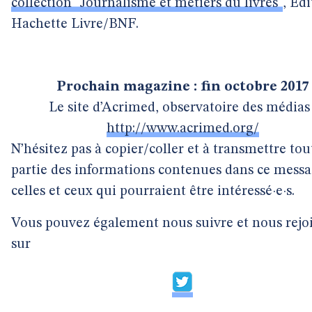
collection "Journalisme et métiers du livres"
, Édi
Hachette Livre/BNF.
Prochain magazine : fin octobre 2017
Le site d’Acrimed, observatoire des médias 
http://www.acrimed.org/
N’hésitez pas à copier/coller et à transmettre tou
partie des informations contenues dans ce messa
celles et ceux qui pourraient être intéressé·e·s.
Vous pouvez également nous suivre et nous rejo
sur