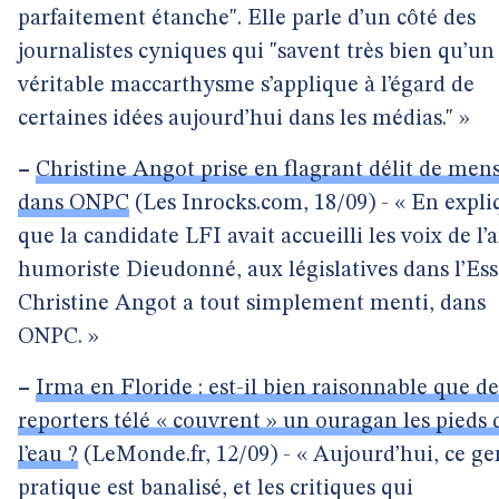
parfaitement étanche". Elle parle d’un côté des
journalistes cyniques qui "savent très bien qu’un
véritable maccarthysme s’applique à l’égard de
certaines idées aujourd’hui dans les médias." »
–
Christine Angot prise en flagrant délit de me
dans ONPC
(Les Inrocks.com, 18/09) - « En expl
que la candidate LFI avait accueilli les voix de l’
humoriste Dieudonné, aux législatives dans l’Es
Christine Angot a tout simplement menti, dans
ONPC. »
–
Irma en Floride : est-il bien raisonnable que de
reporters télé « couvrent » un ouragan les pieds 
l’eau ?
(LeMonde.fr, 12/09) - « Aujourd’hui, ce ge
pratique est banalisé, et les critiques qui