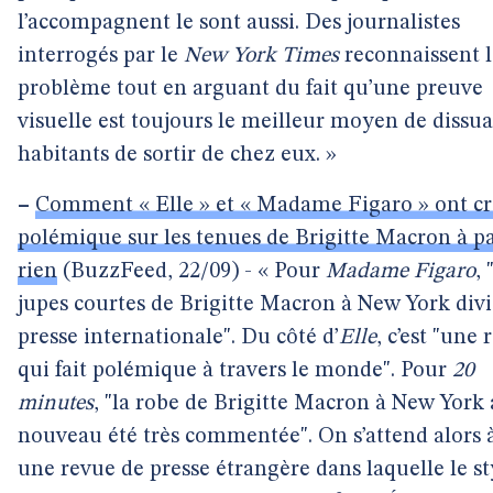
l’accompagnent le sont aussi. Des journalistes
interrogés par le
New York Times
reconnaissent l
problème tout en arguant du fait qu’une preuve
visuelle est toujours le meilleur moyen de dissua
habitants de sortir de chez eux. »
–
Comment « Elle » et « Madame Figaro » ont c
polémique sur les tenues de Brigitte Macron à pa
rien
(BuzzFeed, 22/09) - « Pour
Madame Figaro
, 
jupes courtes de Brigitte Macron à New York divi
presse internationale". Du côté d’
Elle
, c’est "une 
qui fait polémique à travers le monde". Pour
20
minutes
, "la robe de Brigitte Macron à New York 
nouveau été très commentée". On s’attend alors à
une revue de presse étrangère dans laquelle le st