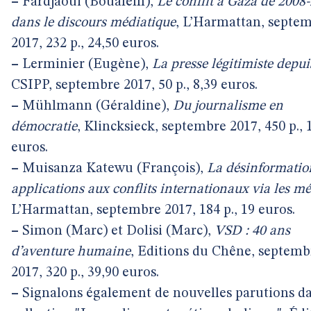
–
Fardjaoui (Boualem),
Le conflit à Gaza de 2008
dans le discours médiatique
, L’Harmattan, septe
2017, 232 p., 24,50 euros.
–
Lerminier (Eugène),
La presse légitimiste depu
CSIPP, septembre 2017, 50 p., 8,39 euros.
–
Mühlmann (Géraldine),
Du journalisme en
démocratie
, Klincksieck, septembre 2017, 450 p., 
euros.
–
Muisanza Katewu (François),
La désinformation
applications aux conflits internationaux via les m
L’Harmattan, septembre 2017, 184 p., 19 euros.
–
Simon (Marc) et Dolisi (Marc),
VSD : 40 ans
d’aventure humaine
, Editions du Chêne, septemb
2017, 320 p., 39,90 euros.
–
Signalons également de nouvelles parutions d