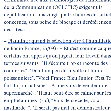
Criminalité liée aux Technologies de l’Informati
de la Communication (OCLCTIC) exigeant la
dépublication sous vingt-quatre heures des artic
concernés, sous peine de blocage et déréférenc
des sites. »
–
Planning : quand la sélection vire à l’humiliati
de Radio France, 25/09) - « Et c’est comme ça qu
certains ont appris qu’on jugeait leur travail dans
termes suivants : "Il s’écoute trop et raconte des
conneries", "Débit un peu désinvolte et limite
poissonnière", "Voici France Bleu Junior. C’est T
fait du journalisme", "A une voix de vendeur de
supermarché", "Il faut peut-être se calmer sur les
emphétamines" (sic), "Voix de crécelle, voix
nasillarde...", "Il serait pas mal en démonstrateur