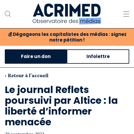
💰
Dégageons les capitalistes des médias : signez
notre pétition !
Notre association
Faire un don
Infolettre
Notre critique des médias
Nos propositions
‹ Retour à l'accueil
Le journal Reflets
Notre revue
poursuivi par Altice : la
Boutique
liberté d’informer
menacée