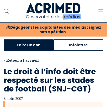
💰
Dégageons les capitalistes des médias : signez
notre pétition !
Notre association
Faire un don
Infolettre
Notre critique des médias
Nos propositions
‹ Retour à l'accueil
Le droit à l’info doit être
Notre revue
respecté sur les stades
Boutique
de football (SNJ-CGT)
3 août 2007