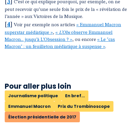
[
3
]
C’est ce qui explique pourquoi, par exemple, on ne
peut recevoir qu’une seule fois le prix de la « révélation de
l’année » aux Victoires de la Musique.
[
4
]
Voir par exemple nos articles
« Emmanuel Macron
superstar médiatique »
,
«
L’Obs
observe Emmanuel
Macron... jusqu’à L’Obsession ? »
, ou encore
« Le "cas
Macron" : un feuilleton médiatique à suspense »
.
Pour aller plus loin
Journalisme politique
En bref...
Emmanuel Macron
Prix du Trombinoscope
Élection présidentielle de 2017