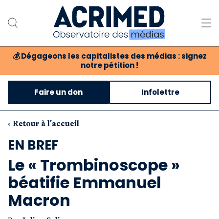
💰
Dégageons les capitalistes des médias : signez
notre pétition !
Notre association
Faire un don
Infolettre
Notre critique des médias
Nos propositions
‹ Retour à l'accueil
EN BREF
Notre revue
Le « Trombinoscope »
Boutique
béatifie Emmanuel
Macron