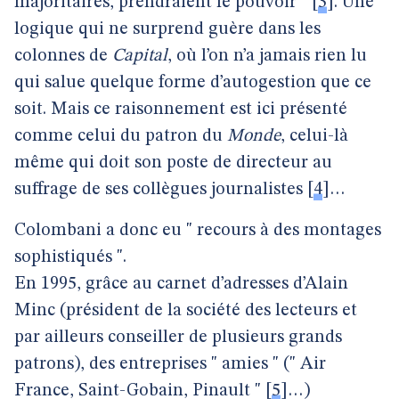
majoritaires, prendraient le pouvoir "
[
3
]
. Une
logique qui ne surprend guère dans les
colonnes de
Capital
, où l’on n’a jamais rien lu
qui salue quelque forme d’autogestion que ce
soit. Mais ce raisonnement est ici présenté
comme celui du patron du
Monde
, celui-là
même qui doit son poste de directeur au
suffrage de ses collègues journalistes
[
4
]
…
Colombani a donc eu " recours à des montages
sophistiqués ".
En 1995, grâce au carnet d’adresses d’Alain
Minc (président de la société des lecteurs et
par ailleurs conseiller de plusieurs grands
patrons), des entreprises " amies " (" Air
France, Saint-Gobain, Pinault "
[
5
]
…)