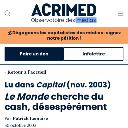
💰
Dégageons les capitalistes des médias : signez
notre pétition !
Notre association
Faire un don
Infolettre
Notre critique des médias
Nos propositions
‹ Retour à l'accueil
Lu dans
Capital
(nov. 2003)
Notre revue
Le Monde
cherche du
Boutique
cash, désespérément
Par
Patrick Lemaire
30 octobre 2003