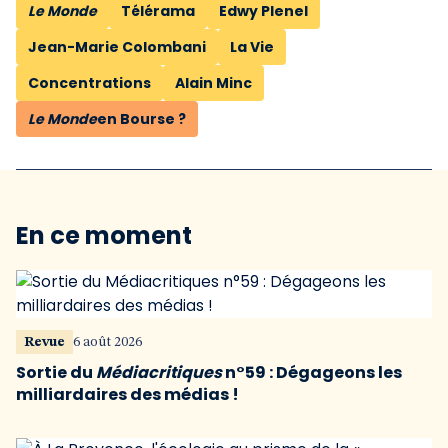
Le Monde
Télérama
Edwy Plenel
Jean-Marie Colombani
La Vie
Concentrations
Alain Minc
Le Monde
en Bourse ?
En ce moment
Revue
6 août 2026
Sortie du
Médiacritiques
n°59 : Dégageons les
milliardaires des médias !