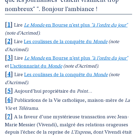
que les journalistes "étaient vraiment trop
nombreux" ". Bonjour l’ambiance !
[
1
]
Lire
Le Monde
en Bourse n’est plus
"à l’ordre du jour"
(note d’Acrimed)
.
[
2
]
Lire
Les coulisses de la conquête du
Monde
(note
d’Acrimed)
.
[
3
]
Lire
Le Monde
en Bourse n’est plus
"à l’ordre du jour"
et
L’actionnariat du
Monde
(note d’Acrimed)
.
[
4
]
Lire
Les coulisses de la conquête du
Monde
(note
d’Acrimed)
.
[
5
]
Aujourd’hui propriétaire du
Point
…
[
6
]
Publications de la Vie catholique, maison-mère de
La
Vie
et
Télérama
.
[
7
]
A la faveur d’une mystérieuse transaction avec Jean-
Marie Messier (Vivendi), malgré des relations orageuses
depuis l’échec de la reprise de
L’Express
, dont Vivendi était