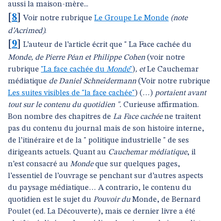
aussi la maison-mère...
[
8
]
Voir notre rubrique
Le Groupe Le Monde
(note
d’Acrimed)
.
[
9
]
L’auteur de l’article écrit que " La Face cachée du
Monde, de Pierre Péan et Philippe Cohen
(voir notre
rubrique
"La face cachée du
Monde
"
)
, et
Le Cauchemar
médiatique
de Daniel Schneidermann
(Voir notre rubrique
Les suites visibles de "la face cachée"
) (…)
portaient avant
tout sur le contenu du quotidien ".
Curieuse affirmation.
Bon nombre des chapitres de
La Face cachée
ne traitent
pas du contenu du journal mais de son histoire interne,
de l’itinéraire et de la " politique industrielle " de ses
dirigeants actuels. Quant au
Cauchemar médiatique
, il
n’est consacré au
Monde
que sur quelques pages,
l’essentiel de l’ouvrage se penchant sur d’autres aspects
du paysage médiatique… A contrario, le contenu du
quotidien est le sujet du
Pouvoir du
Monde, de Bernard
Poulet (ed. La Découverte), mais ce dernier livre a été