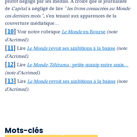
plutôt négligé par les médias. A croire que le journaliste
de
Capital
a négligé de lire
" les livres consacrées au
Monde
ces derniers mois "
, s’en tenant aux apparences de la
couverture médiatique…
[
10
]
Voir notre rubrique
Le Monde
en Bourse
(note
d’Acrimed)
.
[
11
]
Lire
Le Monde
revoit ses ambitions à la baisse
(note
d’Acrimed)
.
[
12
]
Lire
Le Monde
-
Télérama
: petite manip entre amis…
(note d’Acrimed)
.
[
13
]
Lire
Le Monde
revoit ses ambitions à la baisse
(note
d’Acrimed)
.
Mots-clés