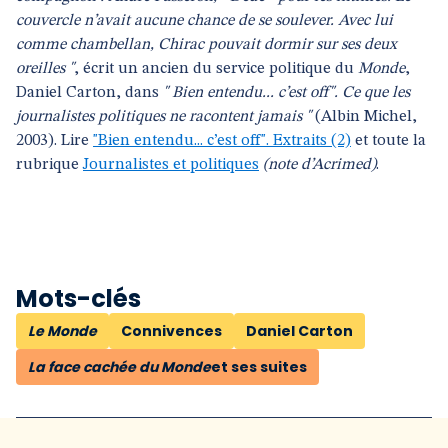
couvercle n’avait aucune chance de se soulever. Avec lui
comme chambellan, Chirac pouvait dormir sur ses deux
oreilles "
, écrit un ancien du service politique du
Monde
,
Daniel Carton, dans
" Bien entendu... c’est off". Ce que les
journalistes politiques ne racontent jamais "
(Albin Michel,
2003). Lire
"Bien entendu... c’est off". Extraits (2)
et toute la
rubrique
Journalistes et politiques
(note d’Acrimed)
.
Mots-clés
Le Monde
Connivences
Daniel Carton
La face cachée du Monde
et ses suites