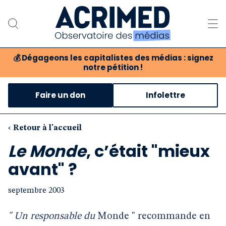
💰
Dégageons les capitalistes des médias : signez
notre pétition !
Notre association
Faire un don
Infolettre
Notre critique des médias
Nos propositions
‹ Retour à l'accueil
Le Monde
, c’était "mieux
Notre revue
avant" ?
Boutique
septembre 2003
" Un responsable du
Monde " recommande en