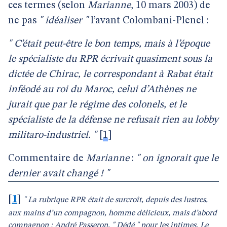
ces termes (selon
Marianne
, 10 mars 2003) de
ne pas
" idéaliser "
l’avant Colombani-Plenel :
" C’était peut-être le bon temps, mais à l’époque
le spécialiste du RPR écrivait quasiment sous la
dictée de Chirac, le correspondant à Rabat était
inféodé au roi du Maroc, celui d’Athènes ne
jurait que par le régime des colonels, et le
spécialiste de la défense ne refusait rien au lobby
militaro-industriel. "
[
1
]
Commentaire de
Marianne
:
" on ignorait que le
dernier avait changé ! "
[
1
]
" La rubrique RPR était de surcroît, depuis des lustres,
aux mains d’un compagnon, homme délicieux, mais d’abord
compagnon : André Passeron, " Dédé " pour les intimes. Le