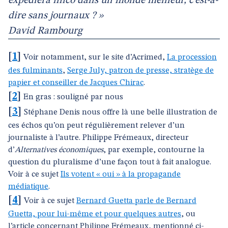
expédiera illico dans un monde meilleur, c’est-à-
dire sans journaux ? »
David Rambourg
[
1
]
Voir notamment, sur le site d’Acrimed,
La procession
des fulminants
,
Serge July, patron de presse, stratège de
papier et conseiller de Jacques Chirac
.
[
2
]
En gras : souligné par nous
[
3
]
Stéphane Denis nous offre là une belle illustration de
ces échos qu’on peut régulièrement relever d’un
journaliste à l’autre. Philippe Frémeaux, directeur
d’
Alternatives économiques
, par exemple, contourne la
question du pluralisme d’une façon tout à fait analogue.
Voir à ce sujet
Ils votent « oui » à la propagande
médiatique
.
[
4
]
Voir à ce sujet
Bernard Guetta parle de Bernard
Guetta, pour lui-même et pour quelques autres
, ou
l’article concernant Philippe Frémeaux, mentionné ci-