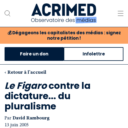
💰
Dégageons les capitalistes des médias : signez
notre pétition !
Notre association
Faire un don
Infolettre
Notre critique des médias
Nos propositions
‹ Retour à l'accueil
Le Figaro
contre la
Notre revue
dictature... du
Boutique
pluralisme
Par
David Rambourg
13 juin 2005