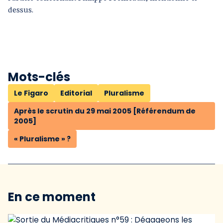
dessus.
Mots-clés
Le Figaro
Editorial
Pluralisme
Après le scrutin du 29 mai 2005 [Référendum de
2005]
« Pluralisme » ?
En ce moment