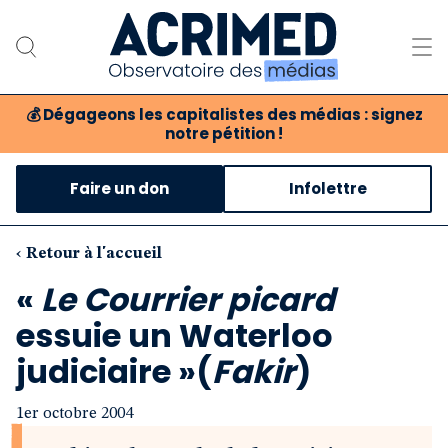
💰
Dégageons les capitalistes des médias : signez
notre pétition !
Notre association
Faire un don
Infolettre
Notre critique des médias
Nos propositions
‹ Retour à l'accueil
«
Le Courrier picard
Notre revue
essuie un Waterloo
Boutique
judiciaire »(
Fakir
)
1er octobre 2004