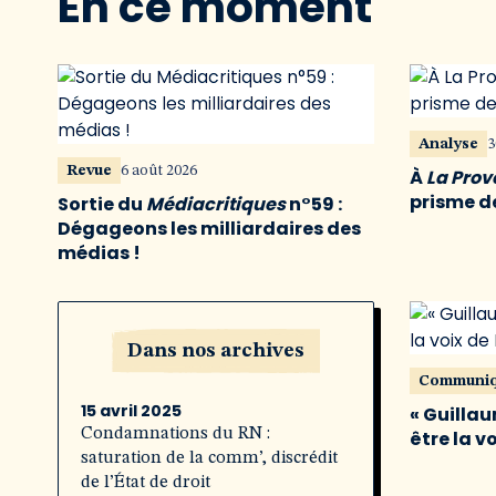
En ce moment
Analyse
3
Revue
6 août 2026
À
La Pro
prisme de
Sortie du
Médiacritiques
n°59 :
Dégageons les milliardaires des
médias !
Dans nos archives
Communi
15 avril 2025
« Guillau
Condamnations du RN :
être la v
saturation de la comm’, discrédit
de l’État de droit