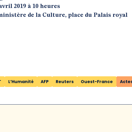
 avril 2019 à 10 heures
nistère de la Culture, place du Palais royal
T
L’Humanité
AFP
Reuters
Ouest-France
Actes