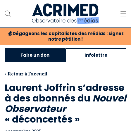
💰
Dégageons les capitalistes des médias : signez
notre pétition !
Notre association
Faire un don
Infolettre
Notre critique des médias
Nos propositions
‹ Retour à l'accueil
Laurent Joffrin s’adresse
Notre revue
à des abonnés du
Nouvel
Boutique
Observateur
« déconcertés »