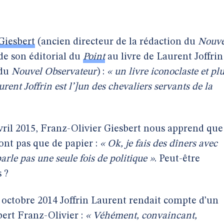
Giesbert
(ancien directeur de la rédaction du
Nouve
de son éditorial du
Point
au livre de Laurent Joffrin
 du
Nouvel Observateur
) :
« un livre iconoclaste et pl
urent Joffrin est l’]un des chevaliers servants de la
vril 2015, Franz-Olivier Giesbert nous apprend que
sont pas que de papier :
« Ok, je fais des dîners avec
arle pas une seule fois de politique »
. Peut-être
 ?
octobre 2014 Joffrin Laurent rendait compte d’un
bert Franz-Olivier :
« Véhément, convaincant,