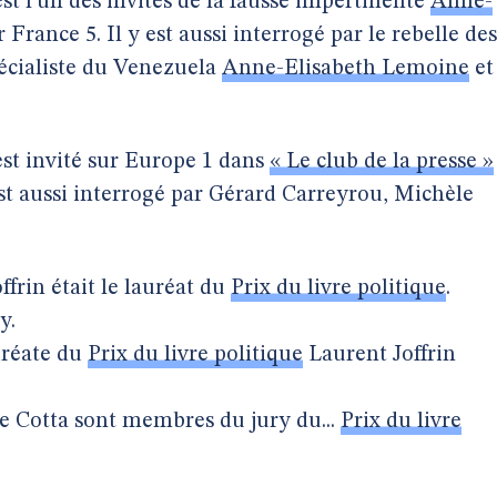
est l’un des invités de la fausse impertinente
Anne-
 France 5. Il y est aussi interrogé par le rebelle des
pécialiste du Venezuela
Anne-Elisabeth Lemoine
et
est invité sur Europe 1 dans
« Le club de la presse »
 est aussi interrogé par Gérard Carreyrou, Michèle
ffrin était le lauréat du
Prix du livre politique
.
y.
uréate du
Prix du livre politique
Laurent Joffrin
e Cotta sont membres du jury du...
Prix du livre