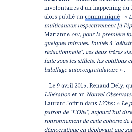
involontaires d’un happening du F
alors publié un
communiqué
:
« L
multicanaux respectivement [à l’é
Marianne
ont, pour la première fo
quelques minutes. Invités à "débatt
rédactionnelle", ces deux frères si
fuite sous les sifflets, les cotillon
babillage autocongratulatoire » .
–
Le 9 avril 2015, Renaud Dély, qui
Libération
et au
Nouvel Observate
Laurent Joffrin dans
L’Obs
:
« Le p
patron de "L’Obs", aujourd’hui dire
ronronnement de cette cohorte de dé
démocratique en déployant une sort