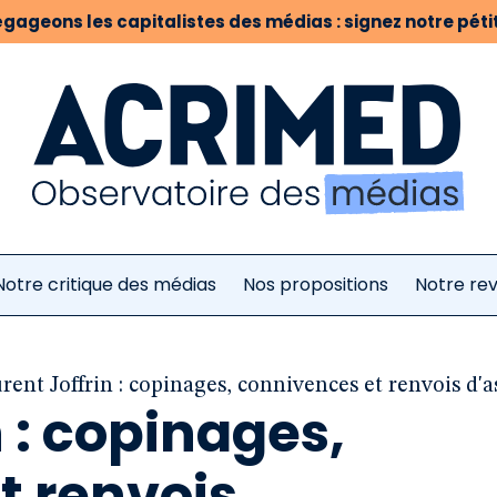
gageons les capitalistes des médias : signez notre pétit
Notre critique des médias
Nos propositions
Notre re
rent Joffrin : copinages, connivences et renvois d'
n : copinages,
t renvois