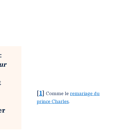
:
ur
t
[
1
]
Comme le
remariage du
prince Charles
.
er