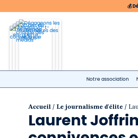
💰
Dé
Notre association
/
/
Accueil
Le journalisme d'élite
Lau
Laurent Joffri
connivences e