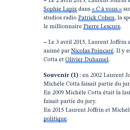
–
Le 2 avril 2015, Laurent Joffrin 
Sophie Lapix
dans
« C à vous »
sur
studios radio
Patrick Cohen
, la s
le millionnaire
Pierre Lescure
.
–
Le 3 avril 2015, Laurent Joffrin 
animé par
Nicolas Poincaré
. Il y
Cotta et
Olivier Duhamel
.
Souvenir (1)
: en 2002 Laurent Jo
Michèle Cotta faisait partie du jur
En 2009 Michèle Cotta était la la
faisait partie du jury.
En 2015 Laurent Joffrin et Michèl
politique
.