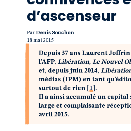
d’ascenseur
Par
Denis Souchon
18 mai 2015
Depuis 37 ans Laurent Joffrin
l’AFP,
Libération
,
Le Nouvel O
et, depuis juin 2014,
Libératio
médias (IPM) en tant qu’édito
surtout de rien
[
1
]
.
Il a ainsi accumulé un capital 
large et complaisante récepti
avril 2015.