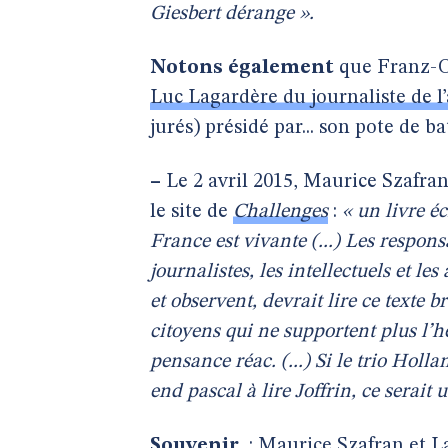
Giesbert dérange ».
Notons également
que Franz-Ol
Luc Lagardère du journaliste de l
jurés) présidé par... son pote de 
–
Le 2 avril 2015, Maurice Szafran
le site de
Challenges
:
« un livre é
France est vivante (...) Les respons
journalistes, les intellectuels et le
et observent, devrait lire ce texte bre
citoyens qui ne supportent plus l’h
pensance réac. (...) Si le trio Hol
end pascal à lire Joffrin, ce serait u
Souvenir
: Maurice Szafran et La