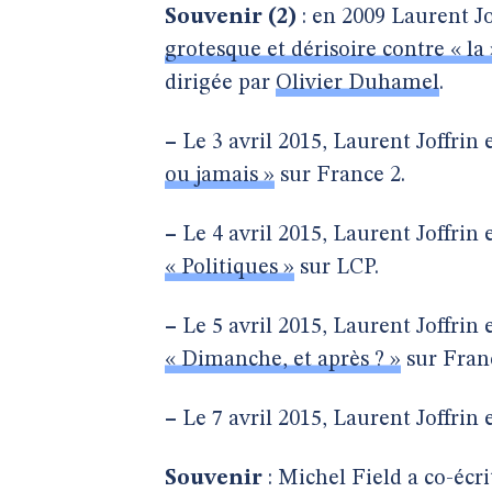
Souvenir (2)
: en 2009 Laurent Jo
grotesque et dérisoire contre « la
dirigée par
Olivier Duhamel
.
–
Le 3 avril 2015, Laurent Joffrin 
ou jamais »
sur France 2.
–
Le 4 avril 2015, Laurent Joffrin 
« Politiques »
sur LCP.
–
Le 5 avril 2015, Laurent Joffrin e
« Dimanche, et après ? »
sur Fran
–
Le 7 avril 2015, Laurent Joffrin 
Souvenir
: Michel Field a co-écr