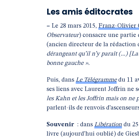
Les amis éditocrates
–
Le 28 mars 2015,
Franz-Olivier 
Observateur
) consacre une partie 
(ancien directeur de la rédaction
dérangeant qu’il n’y paraît (...) [La
bonne gauche ».
Puis, dans
Le Télégramme
du 11 a
ses liens avec Laurent Joffrin ne 
les Kahn et les Joffrin mais on ne p
parlent-ils de renvois d’ascenseurs
Souvenir
: dans
Libération
du 25 
livre (aujourd’hui oublié) de Gies