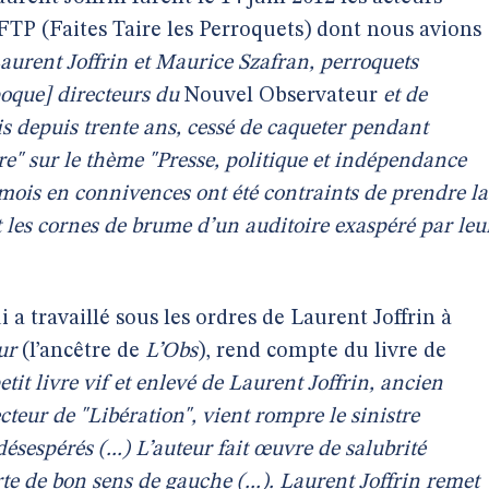
TP (Faites Taire les Perroquets) dont nous avions
aurent Joffrin et Maurice Szafran, perroquets
poque] directeurs du
Nouvel Observateur
et de
is depuis trente ans, cessé de caqueter pendant
re" sur le thème "Presse, politique et indépendance
amois en connivences ont été contraints de prendre la
s et les cornes de brume d’un auditoire exaspéré par leu
 a travaillé sous les ordres de Laurent Joffrin à
ur
(l’ancêtre de
L’Obs
), rend compte du livre de
etit livre vif et enlevé de Laurent Joffrin, ancien
cteur de "Libération", vient rompre le sinistre
sespérés (...) L’auteur fait œuvre de salubrité
e de bon sens de gauche (...). Laurent Joffrin remet