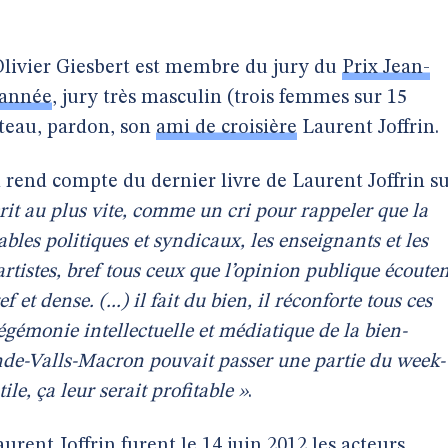
ivier Giesbert est membre du jury du
Prix Jean-
’année
, jury très masculin (trois femmes sur 15
bateau, pardon, son
ami de croisière
Laurent Joffrin.
 rend compte du dernier livre de Laurent Joffrin s
crit au plus vite, comme un cri pour rappeler que la
ables politiques et syndicaux, les enseignants et les
s artistes, bref tous ceux que l’opinion publique écoute
f et dense. (...) il fait du bien, il réconforte tous ces
égémonie intellectuelle et médiatique de la bien-
lande-Valls-Macron pouvait passer une partie du week-
tile, ça leur serait profitable »
.
urent Joffrin furent le 14 juin 2012 les acteurs