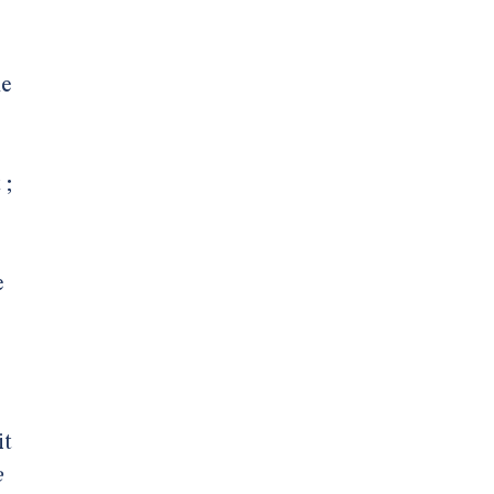
le
 ;
e
it
e