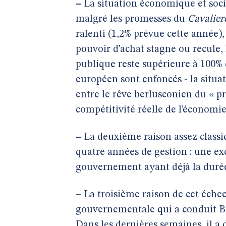
–
La situation économique et social
malgré les promesses du
Cavalier
ralenti (1,2% prévue cette année), 
pouvoir d’achat stagne ou recule, l
publique reste supérieure à 100% d
européen sont enfoncés - la situa
entre le rêve berlusconien du « pr
compétitivité réelle de l’économie
–
La deuxième raison assez classiq
quatre années de gestion : une exc
gouvernement ayant déjà la durée
–
La troisième raison de cet échec e
gouvernementale qui a conduit Ber
Dans les dernières semaines, il a