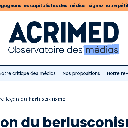
gageons les capitalistes des médias : signez notre pétit
Notre critique des médias
Nos propositions
Notre re
re leçon du berlusconisme
eçon du berlusconi