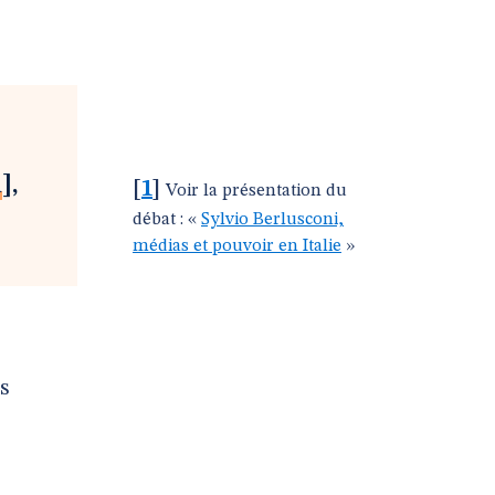
1
]
,
[
1
]
Voir la présentation du
débat : «
Sylvio Berlusconi,
médias et pouvoir en Italie
»
s