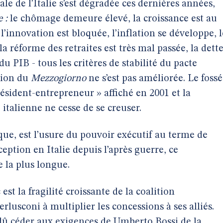
e de l’Italie s’est dégradée ces dernières années,
e :
le chômage demeure élevé, la croissance est au
l’innovation est bloquée, l’inflation se développe, l
a réforme des retraites est très mal passée, la dett
u PIB - tous les critères de stabilité du pacte
tion du
Mezzogiorno
ne s’est pas améliorée. Le fossé
ésident-entrepreneur » affiché en 2001 et la
 italienne ne cesse de se creuser.
ue, est l’usure du pouvoir exécutif au terme de
eption en Italie depuis l’après guerre, ce
 la plus longue.
st la fragilité croissante de la coalition
lusconi à multiplier les concessions à ses alliés.
 dû céder aux exigences de Umberto Bossi de la