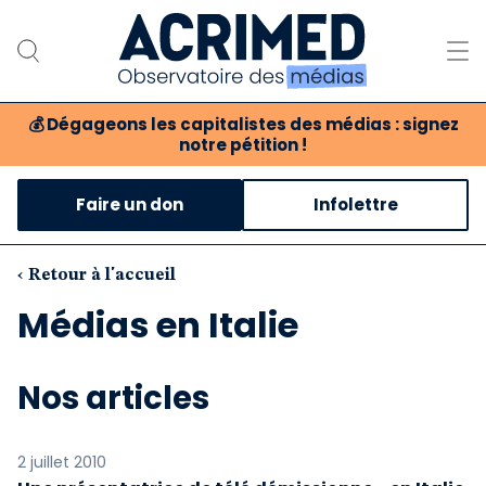
💰
Dégageons les capitalistes des médias : signez
notre pétition !
Notre association
Faire un don
Infolettre
Notre critique des médias
Nos propositions
‹ Retour à l'accueil
Médias en Italie
Notre revue
Boutique
Nos articles
2 juillet 2010