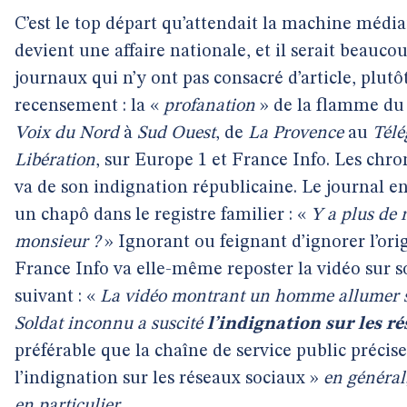
C’est le top départ qu’attendait la machine médiat
devient une affaire nationale, et il serait beauco
journaux qui n’y ont pas consacré d’article, plutô
recensement : la «
profanation
» de la flamme du 
Voix du Nord
à
Sud Ouest
, de
La Provence
au
Tél
Libération
, sur Europe 1 et France Info. Les chro
va de son indignation républicaine. Le journal 
un chapô dans le registre familier : «
Y a plus de 
monsieur ?
» Ignorant ou feignant d’ignorer l’ori
France Info va elle-même reposter la vidéo sur 
suivant : «
La vidéo montrant un homme allumer sa
Soldat inconnu a suscité
l’indignation sur les r
préférable que la chaîne de service public précise
l’indignation sur les réseaux sociaux »
en général
en particulier
.