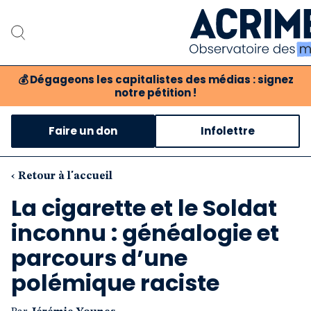
💰
Dégageons les capitalistes des médias : signez
notre pétition !
Notre associat
Faire un don
Infolettre
Notre critique des 
Nos propositio
‹ Retour à l'accueil
La cigarette et le Soldat
Notre revue
inconnu : généalogie et
Boutique
parcours d’une
polémique raciste