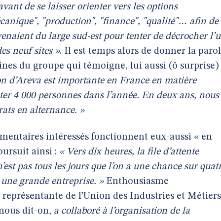
avant de se laisser orienter vers les options
canique", "production", "finance", "qualité"… afin de
venaient du large sud-est pour tenter de décrocher l’
es neuf sites »
. Il est temps alors de donner la paro
nes du groupe qui témoigne, lui aussi (ô surprise)
on d’Areva est importante en France en matière
ter 4 000 personnes dans l’année. En deux ans, nous
ats en alternance. »
mmentaires intéressés fonctionnent eux-aussi « en
oursuit ainsi :
« Vers dix heures, la file d’attente
n’est pas tous les jours que l’on a une chance sur quat
 une grande entreprise. »
Enthousiasme
eprésentante de l’Union des Industries et Métiers
 nous dit-on,
a collaboré à l’organisation de la