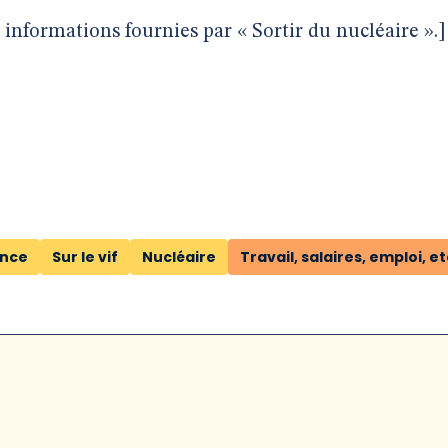
informations fournies par « Sortir du nucléaire ».]
ence
Sur le vif
Nucléaire
Travail, salaires, emploi, et