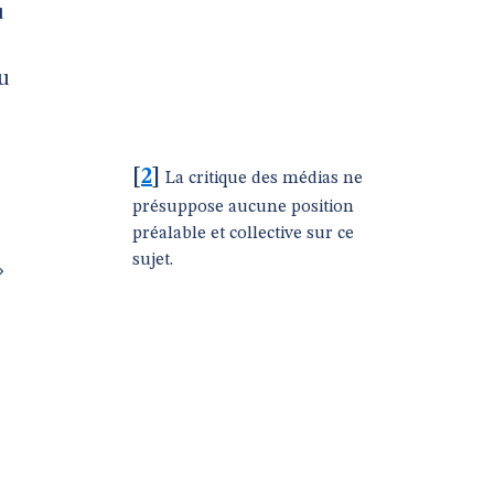
u
du
[
2
]
La critique des médias ne
présuppose aucune position
préalable et collective sur ce
sujet.
»
,