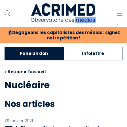
💰
Dégageons les capitalistes des médias : signez
notre pétition !
Notre association
Faire un don
Infolettre
Notre critique des médias
Nos propositions
‹ Retour à l'accueil
Nucléaire
Notre revue
Boutique
Nos articles
29 janvier 2021