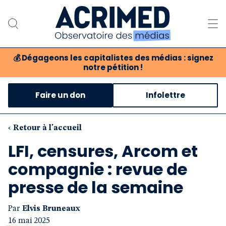
💰
Dégageons les capitalistes des médias : signez
notre pétition !
Notre association
Faire un don
Infolettre
Notre critique des médias
Nos propositions
‹ Retour à l'accueil
LFI, censures, Arcom et
Notre revue
compagnie : revue de
Boutique
presse de la semaine
Par
Elvis Bruneaux
16 mai 2025