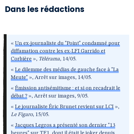
Dans les rédactions
«
Un ex-journaliste du "Point" condamné pour
diffamation contre les ex-LFI Garrido et
Corbière
»,
Télérama
, 14/05.
«
Le dilemme des médias de gauche face à "La
Meute"
», Arrêt sur images, 14/05.
«
Émission antisémitisme : et si on recadrait le
débat ?
», Arrêt sur images, 9/05.
«
Le journaliste Éric Brunet revient sur LCI
»,
Le Figaro
, 15/05.
«
Jacques Legros a présenté son dernier "13
heures" sur TF1, dont il était le joker depuis