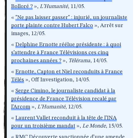
Bolloré ?
»,
L’Humanité
, 11/05.
«
"Ne pas laisser passer" : injurié, un journaliste
porte plainte contre Hubert Falco
», Arrêt sur
images, 12/05.
«
Delphine Ernotte réélue présidente : à quoi
s’attendre à France Télévisions ces cinq
prochaines années ?
»,
Télérama
, 14/05.
«
Ernotte, Capton et Niel reconduits à France
Télés
», Off Investigation, 14/05.
«
Serge Cimino, le journaliste candidat à la
présidence de France Télévision recalé par
l’Arcom
»,
L’Humanité
, 12/05.
«
Laurent Vallet reconduit à la tête de l’INA
pour un troisième mandat
»,
Le Monde
, 15/05.
«
RMC Découverte sanctionnée d’une amende