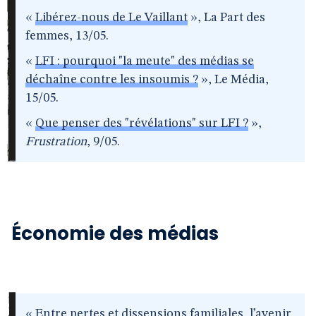
«
Libérez-nous de Le Vaillant
», La Part des
femmes, 13/05.
«
LFI : pourquoi "la meute" des médias se
déchaîne contre les insoumis ?
», Le Média,
15/05.
«
Que penser des "révélations" sur LFI ?
»,
Frustration
, 9/05.
Économie des médias
«
Entre pertes et dissensions familiales, l’avenir