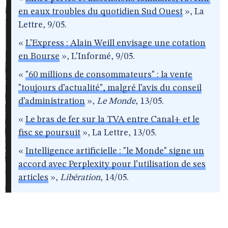
en eaux troubles du quotidien Sud Ouest
», La
Lettre, 9/05.
«
L’Express : Alain Weill envisage une cotation
en Bourse
», L’Informé, 9/05.
«
"60 millions de consommateurs" : la vente
"toujours d’actualité", malgré l’avis du conseil
d’administration
»,
Le Monde
, 13/05.
«
Le bras de fer sur la TVA entre Canal+ et le
fisc se poursuit
», La Lettre, 13/05.
«
Intelligence artificielle : "le Monde" signe un
accord avec Perplexity pour l’utilisation de ses
articles
»,
Libération
, 14/05.