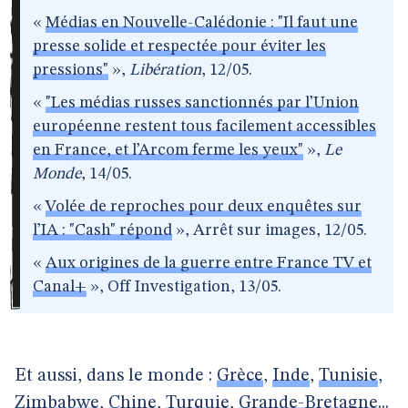
«
Médias en Nouvelle-Calédonie : "Il faut une
presse solide et respectée pour éviter les
pressions"
»,
Libération
, 12/05.
«
"Les médias russes sanctionnés par l’Union
européenne restent tous facilement accessibles
en France, et l’Arcom ferme les yeux"
»,
Le
Monde
, 14/05.
«
Volée de reproches pour deux enquêtes sur
l’IA : "Cash" répond
», Arrêt sur images, 12/05.
«
Aux origines de la guerre entre France TV et
Canal+
», Off Investigation, 13/05.
Et aussi, dans le monde :
Grèce
,
Inde
,
Tunisie
,
Zimbabwe
,
Chine
,
Turquie
,
Grande-Bretagne
...