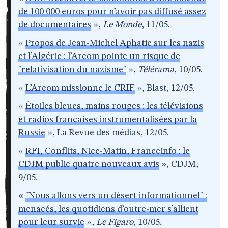
de 100 000 euros pour n’avoir pas diffusé assez
de documentaires
»,
Le Monde
, 11/05.
«
Propos de Jean-Michel Aphatie sur les nazis
et l’Algérie : l’Arcom pointe un risque de
"relativisation du nazisme"
»,
Télérama
, 10/05.
«
L’Arcom missionne le CRIF
», Blast, 12/05.
«
Étoiles bleues, mains rouges : les télévisions
et radios françaises instrumentalisées par la
Russie
», La Revue des médias, 12/05.
«
RFI, Conflits, Nice-Matin, Franceinfo : le
CDJM publie quatre nouveaux avis
», CDJM,
9/05.
«
"Nous allons vers un désert informationnel" :
menacés, les quotidiens d’outre-mer s’allient
pour leur survie
»,
Le Figaro
, 10/05.