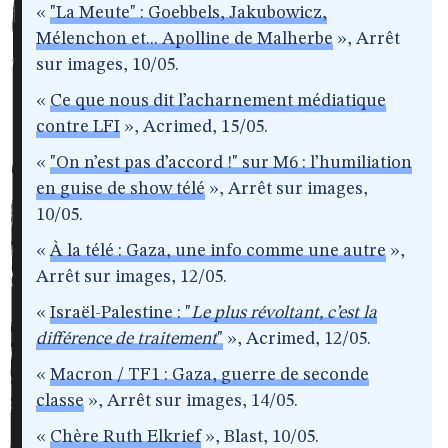
«
"La Meute" : Goebbels, Jakubowicz,
Mélenchon et... Apolline de Malherbe
», Arrêt
sur images, 10/05.
«
Ce que nous dit l’acharnement médiatique
contre LFI
», Acrimed, 15/05.
«
"On n’est pas d’accord !" sur M6 : l’humiliation
en guise de show télé
», Arrêt sur images,
10/05.
«
À la télé : Gaza, une info comme une autre
»,
Arrêt sur images, 12/05.
«
Israël-Palestine : "
Le plus révoltant, c’est la
différence de traitement
"
», Acrimed, 12/05.
«
Macron / TF1 : Gaza, guerre de seconde
classe
», Arrêt sur images, 14/05.
«
Chère Ruth Elkrief
», Blast, 10/05.