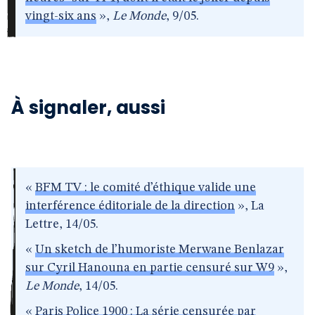
vingt-six ans
»,
Le Monde
, 9/05.
À signaler, aussi
«
BFM TV : le comité d’éthique valide une
interférence éditoriale de la direction
», La
Lettre, 14/05.
«
Un sketch de l’humoriste Merwane Benlazar
sur Cyril Hanouna en partie censuré sur W9
»,
Le Monde
, 14/05.
«
Paris Police 1900 : La série censurée par