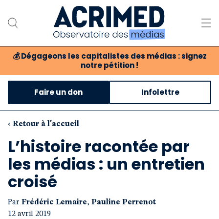
💰
Dégageons les capitalistes des médias : signez
notre pétition !
Notre association
Faire un don
Infolettre
Notre critique des médias
Nos propositions
‹ Retour à l'accueil
L’histoire racontée par
Notre revue
les médias : un entretien
Boutique
croisé
Par
Frédéric Lemaire
,
Pauline Perrenot
12 avril 2019