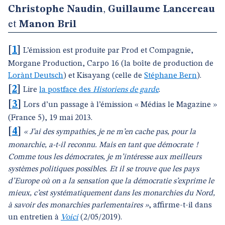
Christophe Naudin
,
Guillaume Lancereau
et
Manon Bril
[
1
]
L’émission est produite par Prod et Compagnie,
Morgane Production, Carpo 16 (la boîte de production de
Lorànt Deutsch
) et Kisayang (celle de
Stéphane Bern
).
[
2
]
Lire
la postface des
Historiens de garde
.
[
3
]
Lors d’un passage à l’émission « Médias le Magazine »
(France 5), 19 mai 2013.
[
4
]
« J’ai des sympathies, je ne m’en cache pas, pour la
monarchie, a-t-il reconnu. Mais en tant que démocrate !
Comme tous les démocrates, je m’intéresse aux meilleurs
systèmes politiques possibles. Et il se trouve que les pays
d’Europe où on a la sensation que la démocratie s’exprime le
mieux, c’est systématiquement dans les monarchies du Nord,
à savoir des monarchies parlementaires »
, affirme-t-il dans
un entretien à
Voici
(2/05/2019).