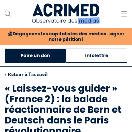
💰
Dégageons les capitalistes des médias : signez
notre pétition !
Notre association
Faire un don
Infolettre
Notre critique des médias
Nos propositions
‹ Retour à l'accueil
« Laissez-vous guider »
Notre revue
(France 2) : la balade
Boutique
réactionnaire de Bern et
Deutsch dans le Paris
révolutionnaire