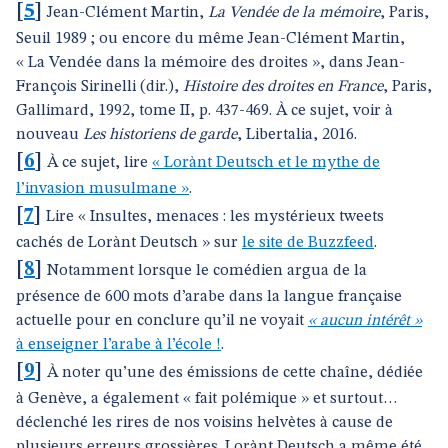
[
5
]
Jean-Clément Martin,
La Vendée de la mémoire
, Paris,
Seuil 1989 ; ou encore du même Jean-Clément Martin,
« La Vendée dans la mémoire des droites », dans Jean-
François Sirinelli (dir.),
Histoire des droites en France
, Paris,
Gallimard, 1992, tome II, p. 437-469. À ce sujet, voir à
nouveau
Les historiens de garde
, Libertalia, 2016.
[
6
]
À ce sujet, lire
« Lorànt Deutsch et le mythe de
l’invasion musulmane »
.
[
7
]
Lire « Insultes, menaces : les mystérieux tweets
cachés de Lorànt Deutsch » sur
le site de Buzzfeed
.
[
8
]
Notamment lorsque le comédien argua de la
présence de 600 mots d’arabe dans la langue française
actuelle pour en conclure qu’il ne voyait
« aucun intérêt »
à enseigner l’arabe à l’école !
.
[
9
]
À noter qu’une des émissions de cette chaîne, dédiée
à Genève, a également « fait polémique » et surtout…
déclenché les rires de nos voisins helvètes à cause de
plusieurs erreurs grossières. Lorànt Deutsch a même été