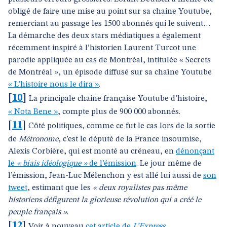
obligé de faire une mise au point sur sa chaine Youtube,
remerciant au passage les 1500 abonnés qui le suivent…
La démarche des deux stars médiatiques a également
récemment inspiré à l’historien Laurent Turcot une
parodie appliquée au cas de Montréal, intitulée « Secrets
de Montréal », un épisode diffusé sur sa chaîne Youtube
« L’histoire nous le dira »
.
[
10
]
La principale chaine française Youtube d’histoire,
« Nota Bene »
, compte plus de 900 000 abonnés.
[
11
]
Côté politiques, comme ce fut le cas lors de la sortie
de
Métronome
, c’est le député de la France insoumise,
Alexis Corbière, qui est monté au créneau, en
dénonçant
le
« biais idéologique »
de l’émission
. Le jour même de
l’émission, Jean-Luc Mélenchon y est allé lui aussi de
son
tweet
, estimant que les
« deux royalistes pas même
historiens défigurent la glorieuse révolution qui a créé le
peuple français »
.
[
12
]
Voir à nouveau
cet article de
L’Express
.