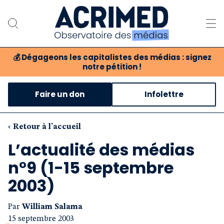
💰
Dégageons les capitalistes des médias : signez
notre pétition !
Notre association
Faire un don
Infolettre
Notre critique des médias
Nos propositions
‹ Retour à l'accueil
L’actualité des médias
Notre revue
n°9 (1-15 septembre
Boutique
2003)
Par
William Salama
15 septembre 2003