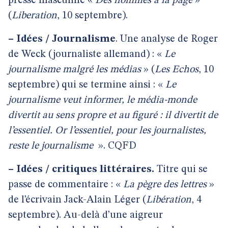
presse masculine
«
Des hommes à la page
»
(
Liberation
, 10 septembre).
–
Idées / Journalisme
. Une analyse de Roger
de Weck (journaliste allemand) : «
Le
journalisme malgré les médias
» (
Les Echos
, 10
septembre) qui se termine ainsi : «
Le
journalisme veut informer, le média-monde
divertit au sens propre et au figuré : il divertit de
l’essentiel. Or l’essentiel, pour les journalistes,
reste le journalisme
». CQFD
–
Idées / critiques littéraires.
Titre qui se
passe de commentaire : «
La pègre des lettres
»
de l’écrivain Jack-Alain Léger (
Libération
, 4
septembre). Au-delà d’une aigreur