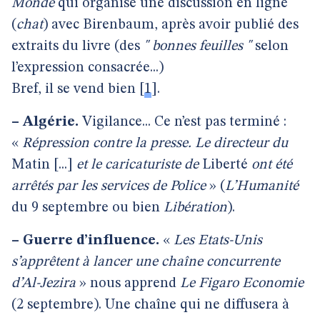
Monde
qui organise une discussion en ligne
(
chat
) avec Birenbaum, après avoir publié des
extraits du livre (des
" bonnes feuilles "
selon
l’expression consacrée...)
Bref, il se vend bien
[
1
]
.
–
Algérie.
Vigilance... Ce n’est pas terminé :
«
Répression contre la presse. Le directeur du
Matin [...]
et le caricaturiste de
Liberté
ont été
arrêtés par les services de Police
» (
L’Humanité
du 9 septembre ou bien
Libération
).
–
Guerre d’influence.
«
Les Etats-Unis
s’apprêtent à lancer une chaîne concurrente
d’Al-Jezira
» nous apprend
Le Figaro Economie
(2 septembre). Une chaîne qui ne diffusera à