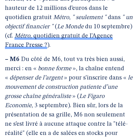
hauteur de 12 millions d’euros dans le
quotidien gratuit
Métro
,
" seulement "
dans
" un
objectif financier "
(
Le Monde
du 10 septembre)
(cf.
Métro
, quotidien gratuit de l’Agence
France Presse ?
).
–
M6
Du côté de M6, tout va très bien aussi,
merci : en «
bonne forme
», la chaîne entend
«
dépenser de l’argent
» pour s’inscrire dans «
le
mouvement de construction patiente d’une
grosse chaîne généraliste
» (
Le Figaro
Economie
, 3 septembre). Bien sûr, lors de la
présentation de sa grille, M6 non seulement
ne s’est livré à aucune attaque contre la "télé-
réalité" (elle en a de salées en stocks pour