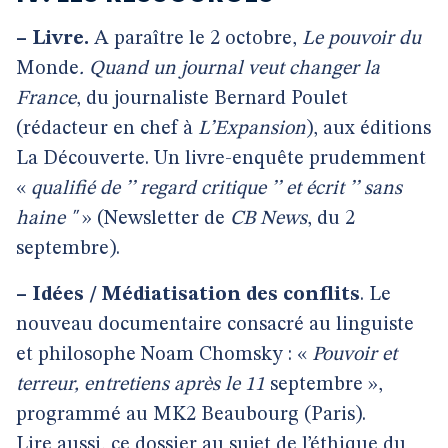
–
Livre.
A paraître le 2 octobre,
Le pouvoir du
Monde
. Quand un journal veut changer la
France
, du journaliste Bernard Poulet
(rédacteur en chef à
L’Expansion
), aux éditions
La Découverte. Un livre-enquête prudemment
«
qualifié de ’’ regard critique ’’ et écrit ’’ sans
haine "
» (Newsletter de
CB News
, du 2
septembre).
–
Idées / Médiatisation des conflits
. Le
nouveau documentaire consacré au linguiste
et philosophe Noam Chomsky : «
Pouvoir et
terreur, entretiens après le 11
septembre »,
programmé au MK2 Beaubourg (Paris).
Lire aussi, ce dossier au sujet de l’éthique du