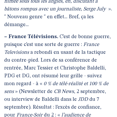
filmée sous tous les angles, en, discutant à
bâtons rompus avec un journaliste, Serge July
».
" Nouveau genre " en effet... Bref, ça les
démange...
–
France Télévisions.
C’est de bonne guerre,
puisque c’est une sorte de guerre :
France
Televisions
a rebondi en usant de la tactique
du contre-pied. Lors de sa conférence de
rentrée, Marc Tessier et Christophe Baldelli,
PDG et DG, ont résumé leur grille - suivez
mon regard - à «
0 % de télé-réalité et 100 % de
sens
» (Newsletter de
CB News
, 2 septembre,
ou interview de Baldelli dans le
JDD
du 7
septembre). Résultat : l’excès de confiance,
pour
France-Soir
du 2 : «
l’audience de