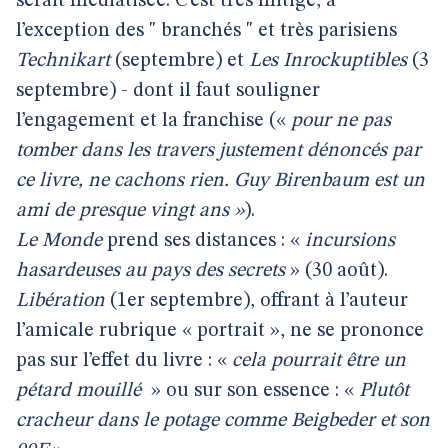
serait médiatisée. C’est très mitigé, à
l’exception des " branchés " et très parisiens
Technikart
(septembre) et
Les Inrockuptibles
(3
septembre) - dont il faut souligner
l’engagement et la franchise («
pour ne pas
tomber dans les travers justement dénoncés par
ce livre, ne cachons rien. Guy Birenbaum est un
ami de presque vingt ans »
).
Le Monde
prend ses distances : «
incursions
hasardeuses au pays des secrets
» (30 août).
Libération
(1er septembre), offrant à l’auteur
l’amicale rubrique « portrait », ne se prononce
pas sur l’effet du livre : «
cela pourrait être un
pétard mouillé
» ou sur son essence : «
Plutôt
cracheur dans le potage comme Beigbeder et son