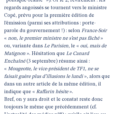
’’politique-réalité’’ »). Or le 2, revirement : les
regards angoissés se tournent vers le ministre
Copé, prévu pour la première édition de
l’émission (parmi ses attributions : porte-
parole du gouvernement !) : selon
France-Soir
«
non, le premier ministre ne s’est pas fâché
»
ou, variante dans
Le Parisien
, le «
oui, mais de
Matignon
». Hésitation que
Le Canard
Enchaîné
(3 septembre) résume ainsi :
«
Mougeotte, le vice-président de TF1, ne se
faisait guère plus d’illusions le lundi
», alors que
dans un autre article de la même édition, il
indique que «
Raffarin hésite
».
Bref, on y aura droit et le constat reste donc
toujours le même que précédemment (cf.