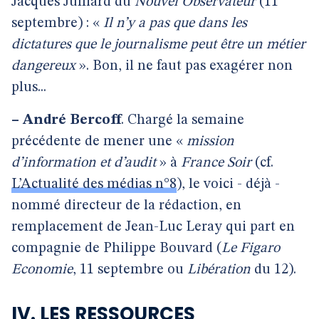
Jacques Julliard du
Nouvel Observateur
(11
septembre) : «
Il n’y a pas que dans les
dictatures que le journalisme peut être un métier
dangereux
». Bon, il ne faut pas exagérer non
plus...
–
André Bercoff
. Chargé la semaine
précédente de mener une «
mission
d’information et d’audit
» à
France Soir
(cf.
L’Actualité des médias n°8
), le voici - déjà -
nommé directeur de la rédaction, en
remplacement de Jean-Luc Leray qui part en
compagnie de Philippe Bouvard (
Le Figaro
Economie
, 11 septembre ou
Libération
du 12).
IV. LES RESSOURCES