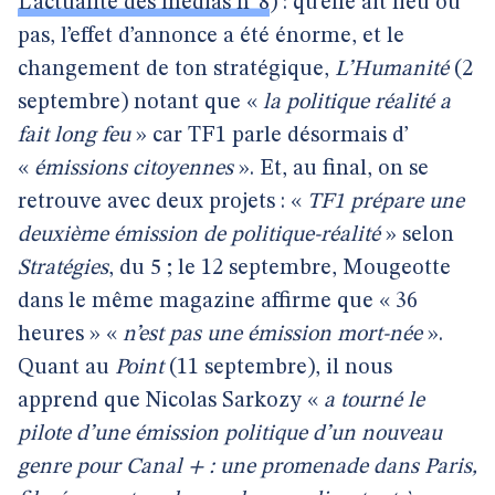
L’actualité des médias n°8
) : qu’elle ait lieu ou
pas, l’effet d’annonce a été énorme, et le
changement de ton stratégique,
L’Humanité
(2
septembre) notant que «
la politique réalité a
fait long feu
» car TF1 parle désormais d’
«
émissions citoyennes
». Et, au final, on se
retrouve avec deux projets : «
TF1 prépare une
deuxième émission de politique-réalité
» selon
Stratégies
, du 5 ; le 12 septembre, Mougeotte
dans le même magazine affirme que « 36
heures » «
n’est pas une émission mort-née
».
Quant au
Point
(11 septembre), il nous
apprend que Nicolas Sarkozy «
a tourné le
pilote d’une émission politique d’un nouveau
genre pour Canal + : une promenade dans Paris,