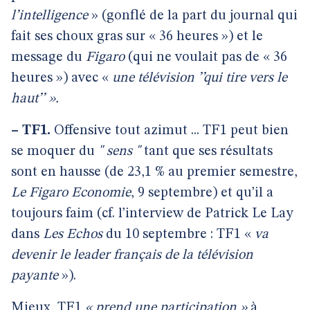
l’intelligence
» (gonflé de la part du journal qui
fait ses choux gras sur « 36 heures ») et le
message du
Figaro
(qui ne voulait pas de « 36
heures ») avec «
une télévision ’’qui tire vers le
haut’’ ».
–
TF1.
Offensive tout azimut ... TF1 peut bien
se moquer du
" sens "
tant que ses résultats
sont en hausse (de 23,1 % au premier semestre,
Le Figaro Economie
, 9 septembre) et qu’il a
toujours faim (cf. l’interview de Patrick Le Lay
dans
Les Echos
du 10 septembre : TF1 «
va
devenir le leader français de la télévision
payante
»).
Mieux, TF1
« prend une participation »
à