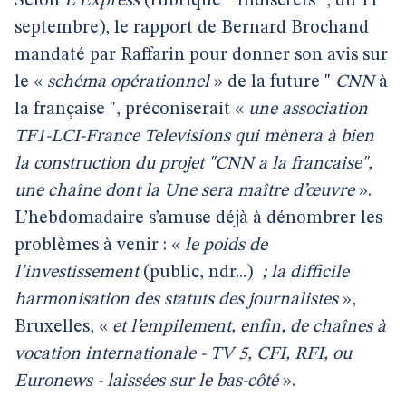
Selon
L’Express
(rubrique " Indiscrets ", du 11
septembre), le rapport de Bernard Brochand
mandaté par Raffarin pour donner son avis sur
le «
schéma opérationnel
» de la future "
CNN
à
la française ", préconiserait «
une association
TF1-LCI-France Televisions qui mènera à bien
la construction du projet "CNN a la francaise",
une chaîne dont la Une sera maître d’œuvre
».
L’hebdomadaire s’amuse déjà à dénombrer les
problèmes à venir : «
le poids de
l’investissement
(public, ndr...)
; la difficile
harmonisation des statuts des journalistes
»,
Bruxelles, «
et l’empilement, enfin, de chaînes à
vocation internationale - TV 5, CFI, RFI, ou
Euronews - laissées sur le bas-côté
».