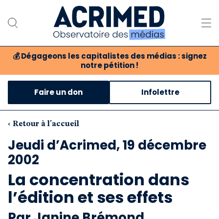
💰
Dégageons les capitalistes des médias : signez
notre pétition !
Notre association
Faire un don
Infolettre
Notre critique des médias
Nos propositions
‹ Retour à l'accueil
Jeudi d’Acrimed, 19 décembre
Notre revue
2002
Boutique
La concentration dans
l’édition et ses effets
Par Janine Brémond