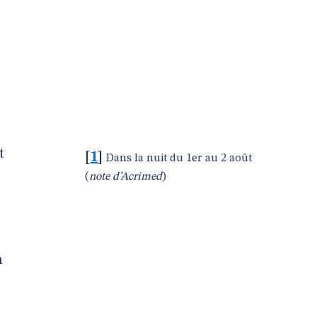
t
[
1
]
Dans la nuit du 1er au 2 août
(
note d’Acrimed
)
n