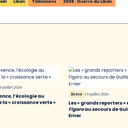
raël
Liban
Télévisions
2006 : Guerre du Liban
0 juillet 2026
Brève
15 juillet 2026
vence
, l’écologie au
 la « croissance verte »
Les « grands reporters » 
Figaro
au secours de Gu
Erner