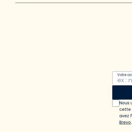
Votre a
Nous u
cette
avez 
Brevo
.