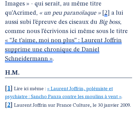
Images » - qui serait, au même titre
qu’Acrimed,
« un peu paranoïaque »
[
2
]
a lui
aussi subi l’épreuve des ciseaux du
Big boss
,
comme nous l’écrivions ici même sous le titre
« “Je t’aime, moi non plus” : Laurent Joffrin
supprime une chronique de Daniel
Schneidermann »
.
H.M.
[
1
]
Lire ici même :
« Laurent Joffrin, polémiste et
psychiatre : Sancho Panza contre les moulins à vent »
.
[
2
]
Laurent Joffrin sur France Culture, le 30 janvier 2009.