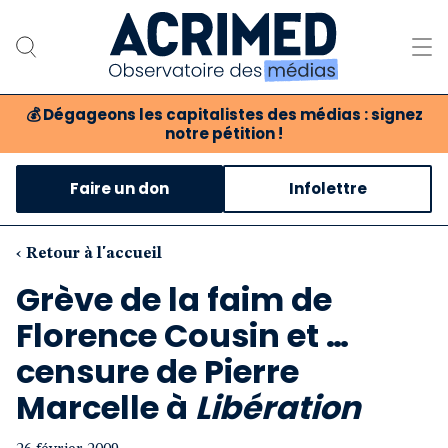
💰
Dégageons les capitalistes des médias : signez
notre pétition !
Notre association
Faire un don
Infolettre
Notre critique des médias
Nos propositions
‹ Retour à l'accueil
Grève de la faim de
Notre revue
Florence Cousin et …
Boutique
censure de Pierre
Marcelle à
Libération