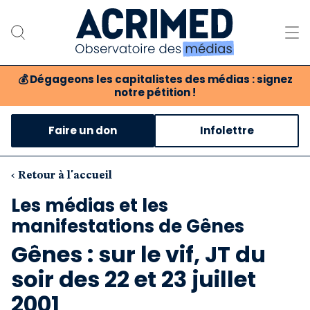
💰
Dégageons les capitalistes des médias : signez
notre pétition !
Notre association
Faire un don
Infolettre
Notre critique des médias
Nos propositions
‹ Retour à l'accueil
Les médias et les
Notre revue
manifestations de Gênes
Boutique
Gênes : sur le vif, JT du
soir des 22 et 23 juillet
2001