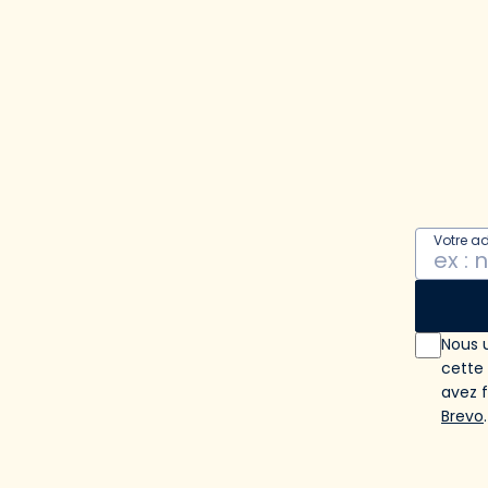
Votre a
Nous u
cette
avez 
Brevo
.