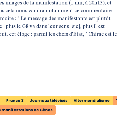
es images de la manifestation (1 mn, à 20h13), et
ais cela nous vaudra notamment ce commentaire
émoire : " Le message des manifestants est plutôt
: plus le G8 va dans leur sens [sic], plus il est
ut, cet éloge : parmi les chefs d’Etat, " Chirac est le
France 3
Journaux télévisés
Altermondialisme
es manifestations de Gênes