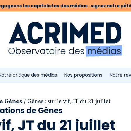
gageons les capitalistes des médias : signez notre pétit
Notre critique des médias
Nos propositions
Notre re
/
de Gênes
Gênes : sur le vif, JT du 21 juillet
tations de Gênes
f, JT du 21 juillet