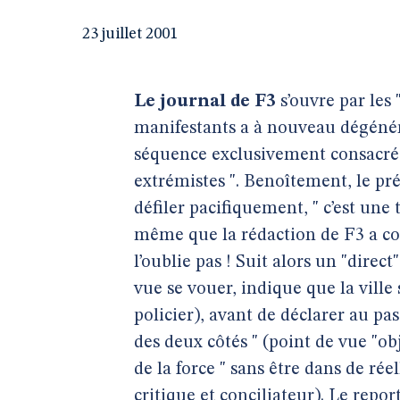
23 juillet 2001
Le journal de F3
s’ouvre par les 
manifestants a à nouveau dégéné
séquence exclusivement consacrée 
extrémistes ". Benoîtement, le pr
défiler pacifiquement, " c’est une 
même que la rédaction de F3 a co
l’oublie pas ! Suit alors un "direct
vue se vouer, indique que la ville 
policier), avant de déclarer au pas
des deux côtés " (point de vue "obj
de la force " sans être dans de ré
critique et conciliateur). Le repo