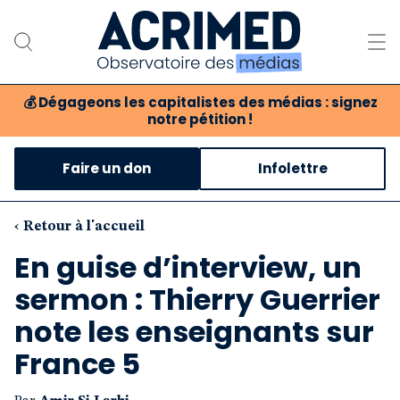
💰
Dégageons les capitalistes des médias : signez
notre pétition !
Notre association
Faire un don
Infolettre
Notre critique des médias
Nos propositions
‹ Retour à l'accueil
En guise d’interview, un
Notre revue
sermon : Thierry Guerrier
Boutique
note les enseignants sur
France 5