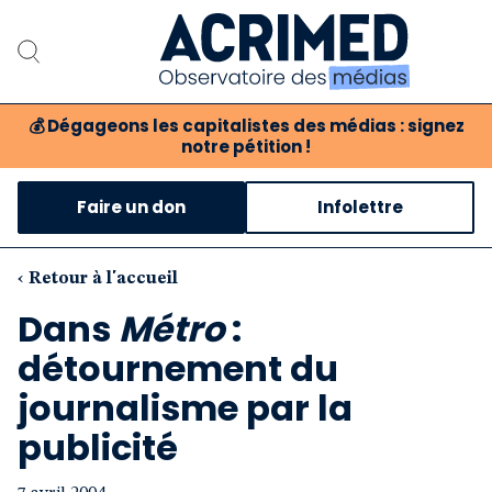
💰
Dégageons les capitalistes des médias : signez
notre pétition !
Notre association
Faire un don
Infolettre
Notre critique des médias
Nos propositions
‹ Retour à l'accueil
Dans
Métro
:
Notre revue
détournement du
Boutique
journalisme par la
publicité