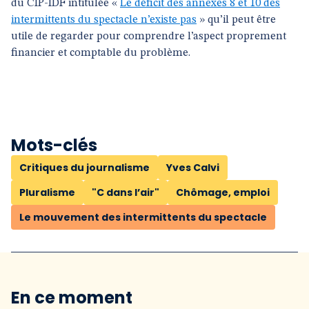
du CIP-IDF intitulée «
Le déficit des annexes 8 et 10 des
intermittents du spectacle n’existe pas
» qu’il peut être
utile de regarder pour comprendre l’aspect proprement
financier et comptable du problème.
Mots-clés
Critiques du journalisme
Yves Calvi
Pluralisme
"C dans l’air"
Chômage, emploi
Le mouvement des intermittents du spectacle
En ce moment