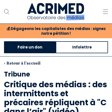
💰
Dégageons les capitalistes des médias : signez
notre pétition !
Notre association
Faire un don
Infolettre
Notre critique des médias
Nos propositions
‹ Retour à l'accueil
Tribune
Notre revue
Critique des médias : des
Boutique
intermittents et
précaires répliquent à "C
dans l’air" (vidéo)