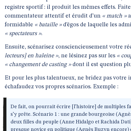
registre sportif : il produit les mêmes effets. Fai
commentateur attentif et érudit d’un
« match »
a
formidable
« bataille »
d’égos de laquelle les admi
« spectateurs »
.
Ensuite, scénarisez consciencieusement votre ré
lecteurs] en haleine »
, ne lésinez pas sur les
« cou
« changement de casting »
dont il est question pl
Et pour les plus talentueux, ne bridez pas votre 
échafaudez vos propres scénarios. Exemple :
De fait, on pourrait écrire [l’histoire] de multiples 
s’y prête. Scénario 1 : une grande bourgeoise (Agnè
deux filles du peuple (Anne Hidalgo et Rachida Dati)
presque novice en politique (Agnès Buzyn encore) cr