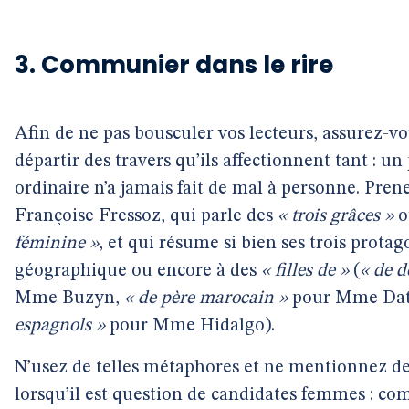
3. Communier dans le rire
Afin de ne pas bousculer vos lecteurs, assurez-v
départir des travers qu’ils affectionnent tant : u
ordinaire n’a jamais fait de mal à personne. Pre
Françoise Fressoz, qui parle des
« trois grâces »
o
féminine »
, et qui résume si bien ses trois protag
géographique ou encore à des
« filles de »
(
« de d
Mme Buzyn,
« de père marocain »
pour Mme Dat
espagnols »
pour Mme Hidalgo).
N’usez de telles métaphores et ne mentionnez de 
lorsqu’il est question de candidates femmes : c