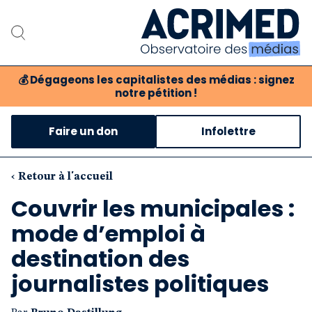
💰
Dégageons les capitalistes des médias : signez
notre pétition !
Notre association
Faire un don
Infolettre
Notre critique des médias
Nos propositions
‹ Retour à l'accueil
Couvrir les municipales :
Notre revue
mode d’emploi à
Boutique
destination des
journalistes politiques