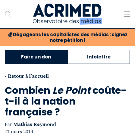
💰
Dégageons les capitalistes des médias : signez
notre pétition !
Notre association
Faire un don
Infolettre
Notre critique des médias
Nos propositions
‹ Retour à l'accueil
Combien
Le Point
coûte-
Notre revue
t-il à la nation
Boutique
française ?
Par
Mathias Reymond
17 mars 2014