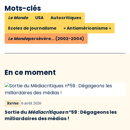
Mots-clés
Le Monde
USA
Autocritiques
Ecoles de journalisme
« Antiaméricanisme »
Le Monde
persévère... (2002-2004)
En ce moment
Revue
6 août 2026
Sortie du
Médiacritiques
n°59 : Dégageons les
milliardaires des médias !