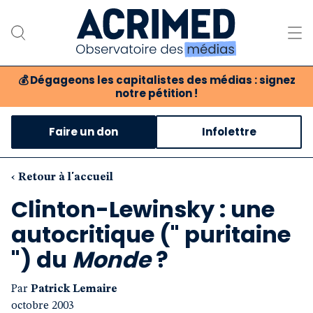
💰
Dégageons les capitalistes des médias : signez
notre pétition !
Notre association
Faire un don
Infolettre
Notre critique des médias
Nos propositions
‹ Retour à l'accueil
Clinton-Lewinsky : une
Notre revue
autocritique (" puritaine
Boutique
") du
Monde
?
Par
Patrick Lemaire
octobre 2003