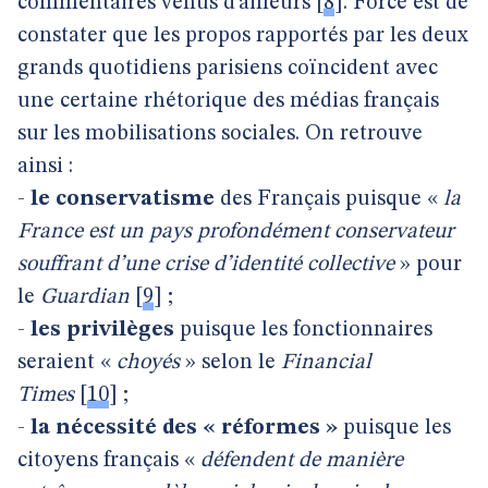
commentaires venus d’ailleurs
[
8
]
.
Force est de
constater que les propos rapportés par les deux
grands quotidiens parisiens coïncident avec
une certaine rhétorique des médias français
sur les mobilisations sociales. On retrouve
ainsi :
-
le
conservatisme
des Français puisque «
la
France est un pays profondément conservateur
souffrant d’une crise d’identité collective
» pour
le
Guardian
[
9
]
;
-
les privilèges
puisque les fonctionnaires
seraient «
choyés
» selon le
Financial
Times
[
10
]
;
-
la nécessité des « réformes »
puisque les
citoyens français «
défendent de manière