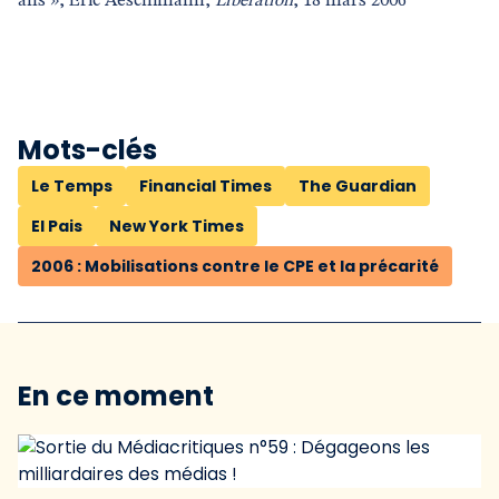
ans », Eric Aeschimann,
Libération
, 18 mars 2006
Mots-clés
Le Temps
Financial Times
The Guardian
El Pais
New York Times
2006 : Mobilisations contre le CPE et la précarité
En ce moment