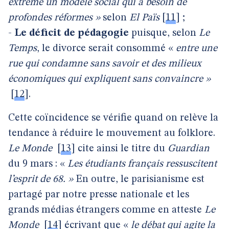
extrême un modèle social qui a besoin de
profondes réformes »
selon
El Païs
[
11
]
;
-
Le déficit de pédagogie
puisque, selon
Le
Temps
, le divorce serait consommé «
entre une
rue qui condamne sans savoir et des milieux
économiques qui expliquent sans convaincre »
[
12
]
.
Cette coïncidence se vérifie quand on relève la
tendance à réduire le mouvement au folklore.
Le Monde
[
13
]
cite ainsi le titre du
Guardian
du 9 mars : «
Les étudiants français ressuscitent
l’esprit de 68. »
En outre, le parisianisme est
partagé par notre presse nationale et les
grands médias étrangers comme en atteste
Le
Monde
[
14
]
écrivant que «
le débat qui agite la