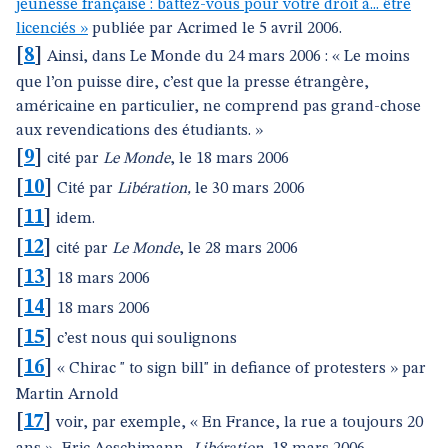
jeunesse française : battez-vous pour votre droit à... être
licenciés »
publiée par Acrimed le 5 avril 2006.
[
8
]
Ainsi, dans Le Monde du 24 mars 2006 : « Le moins
que l’on puisse dire, c’est que la presse étrangère,
américaine en particulier, ne comprend pas grand-chose
aux revendications des étudiants. »
[
9
]
cité par
Le Monde
, le 18 mars 2006
[
10
]
Cité par
Libération,
le 30 mars 2006
[
11
]
idem.
[
12
]
cité par
Le Monde
, le 28 mars 2006
[
13
]
18 mars 2006
[
14
]
18 mars 2006
[
15
]
c’est nous qui soulignons
[
16
]
« Chirac " to sign bill" in defiance of protesters » par
Martin Arnold
[
17
]
voir, par exemple, « En France, la rue a toujours 20