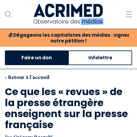
💰
Dégageons les capitalistes des médias : signez
notre pétition !
Notre association
Faire un don
Infolettre
Notre critique des médias
Nos propositions
‹ Retour à l'accueil
Ce que les « revues » de
Notre revue
la presse étrangère
Boutique
enseignent sur la presse
française