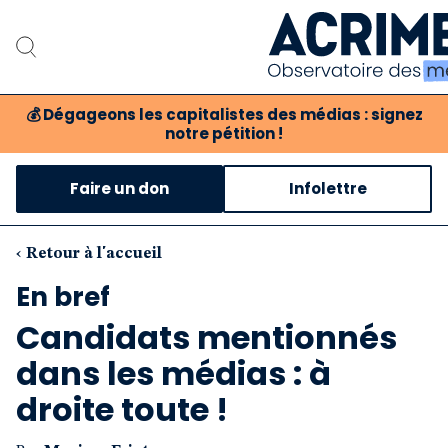
💰
Dégageons les capitalistes des médias : signez
notre pétition !
Notre associati
Faire un don
Infolettre
Notre critique des 
Nos propositio
‹ Retour à l'accueil
En bref
Notre revue
Candidats mentionnés
Boutique
dans les médias : à
droite toute !