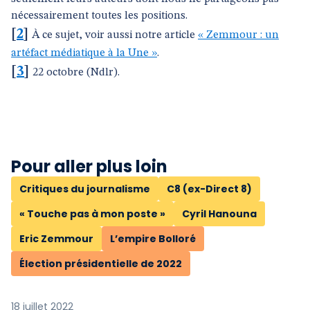
nécessairement toutes les positions.
[
2
]
À ce sujet, voir aussi notre article
« Zemmour : un
artéfact médiatique à la Une »
.
[
3
]
22 octobre (Ndlr).
Pour aller plus loin
Critiques du journalisme
C8 (ex-Direct 8)
« Touche pas à mon poste »
Cyril Hanouna
Eric Zemmour
L’empire Bolloré
Élection présidentielle de 2022
18 juillet 2022