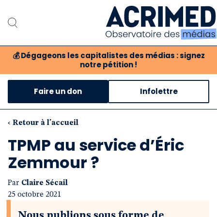
💰
Dégageons les capitalistes des médias : signez
notre pétition !
Notre association
Faire un don
Infolettre
Notre critique des média
Nos propositions
‹ Retour à l'accueil
TPMP au service d’Éric
Notre revue
Zemmour ?
Boutique
Par
Claire Sécail
25 octobre 2021
Nous publions sous forme de