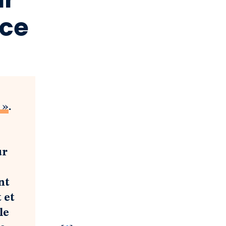
nce
 »
.
ur
nt
 et
le