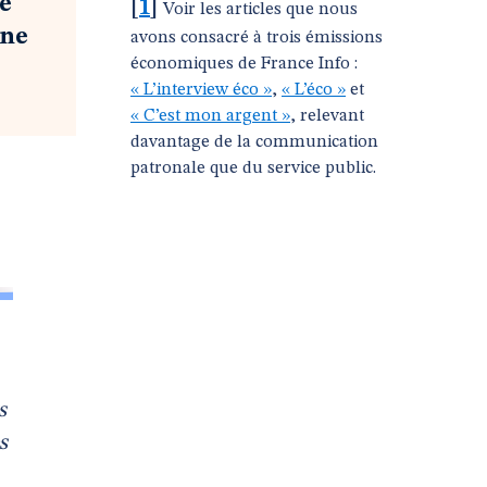
e
[
1
]
Voir les articles que nous
une
avons consacré à trois émissions
économiques de France Info :
« L’interview éco »
,
« L’éco »
et
« C’est mon argent »
, relevant
davantage de la communication
patronale que du service public.
s
s