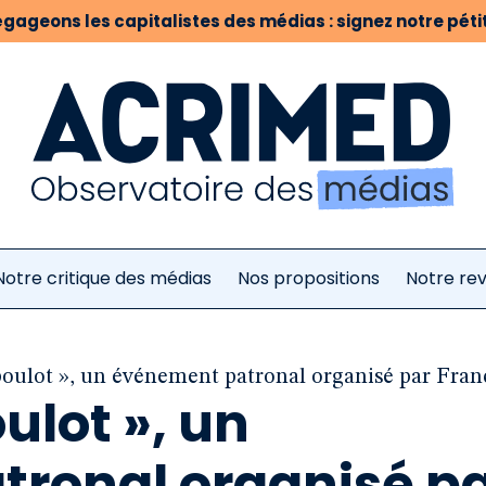
gageons les capitalistes des médias : signez notre pétit
Notre critique des médias
Nos propositions
Notre re
boulot », un événement patronal organisé par Fran
ulot », un
ronal organisé p