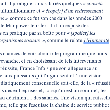
a-t-il prodiguer aux salariés quelques
« conseils
ultimillionnaire et
« écope[r] d’un redressement
os »
, comme ce fut son cas dans les années 2000
de Manpower leur fera-t-il un exposé des
 en pratique par sa boîte pour
«
[spolier] les
 organismes sociaux
»
, comme le relate
L’Humanité
 les chances de voir aboutir le programme que nous
vanche, et en choisissant de tels intervenants
éussite, France Info signe son allégeance au
 aux puissants qui l’organisent et à une vision
diatiquement consensuelle soit-elle, de la « réussi
ns des entreprises et, lorsqu’on est au sommet, les
t au détriment… des salariés. Une vision qui ruissell
me, telle que l’esquisse la chaine de service public :