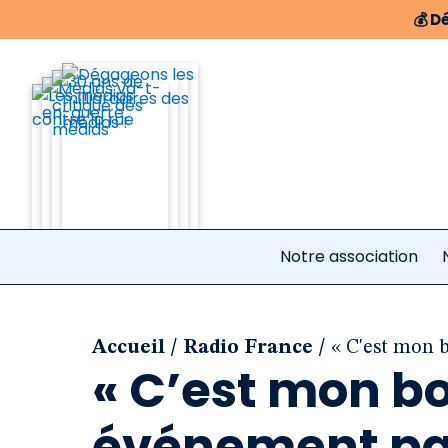
💰
Dé
Notre association
/
/
Accueil
Radio France
« C'est mon 
« C’est mon bo
événement pat