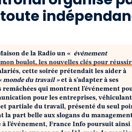
n toute indépenda
a Maison de la Radio un «
événement
 mon boulot, les nouvelles clés pour réussir
ariés, cette soirée prétendait les aider à
« monde du travail »
et à s’adapter à ses
ns remâchées qui montrent l’événement po
mmunication pour les entreprises, véhiculant
 et partiale du travail, présenté du seul poi
ant la part belle aux slogans du management
 à l’événement, France Info poursuit ainsi 