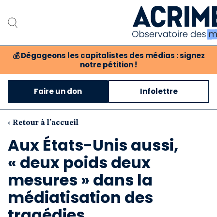
💰
Dégageons les capitalistes des médias : signez
notre pétition !
Notre associat
Faire un don
Infolettre
Notre critique des 
Nos propositio
‹ Retour à l'accueil
Aux États-Unis aussi,
Notre revue
« deux poids deux
Boutique
mesures » dans la
médiatisation des
tragédies