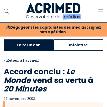
💰
Dégageons les capitalistes des médias : signez
notre pétition !
Notre association
Faire un don
Infolettre
Notre critique des médias
Nos propositions
‹ Retour à l'accueil
Accord conclu :
Le
Notre revue
Monde
vend sa vertu à
Boutique
20 Minutes
16 novembre 2002