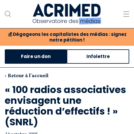
💰
Dégageons les capitalistes des médias : signez
notre pétition !
Notre association
Faire un don
Infolettre
Notre critique des médias
Nos propositions
‹ Retour à l'accueil
« 100 radios associatives
Notre revue
envisagent une
Boutique
réduction d’effectifs ! »
(SNRL)