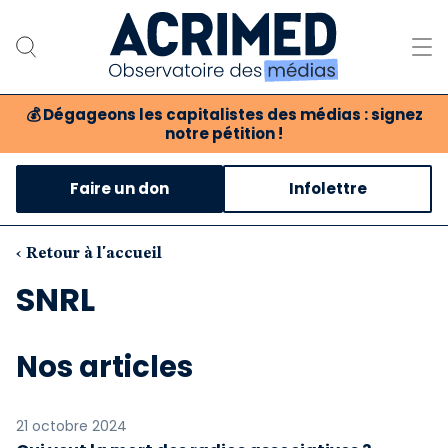
💰
Dégageons les capitalistes des médias : signez
notre pétition !
Notre association
Faire un don
Infolettre
Notre critique des médias
Nos propositions
‹ Retour à l'accueil
SNRL
Notre revue
Boutique
Nos articles
21 octobre 2024