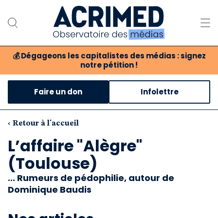
💰
Dégageons les capitalistes des médias : signez
notre pétition !
Notre association
Faire un don
Infolettre
Notre critique des médias
Nos propositions
‹ Retour à l'accueil
L’affaire "Alègre"
Notre revue
(Toulouse)
Boutique
... Rumeurs de pédophilie, autour de
Dominique Baudis