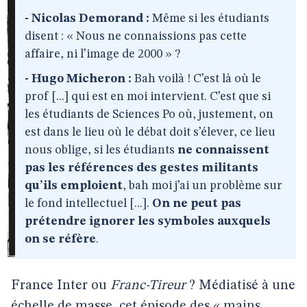
- Nicolas Demorand :
Même si les étudiants
disent : « Nous ne connaissions pas cette
affaire, ni l’image de 2000 » ?
- Hugo Micheron :
Bah voilà ! C’est là où le
prof [...] qui est en moi intervient. C’est que si
les étudiants de Sciences Po où, justement, on
est dans le lieu où le débat doit s’élever, ce lieu
nous oblige, si les étudiants
ne connaissent
pas les références des gestes militants
qu’ils emploient
, bah moi j’ai un problème sur
le fond intellectuel [...].
On ne peut pas
prétendre ignorer les symboles auxquels
on se réfère
.
France Inter ou
Franc-Tireur
? Médiatisé à une
échelle de masse, cet épisode des « mains