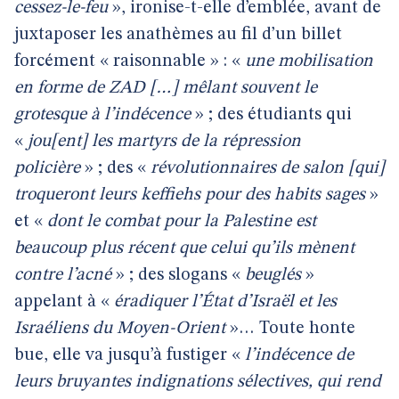
cessez-le-feu
», ironise-t-elle d’emblée, avant de
juxtaposer les anathèmes au fil d’un billet
forcément « raisonnable » : «
une mobilisation
en forme de ZAD […] mêlant souvent le
grotesque à l’indécence
» ; des étudiants qui
«
jou[ent] les martyrs de la répression
policière
» ; des «
révolutionnaires de salon [qui]
troqueront leurs keffiehs pour des habits sages
»
et «
dont le combat pour la Palestine est
beaucoup plus récent que celui qu’ils mènent
contre l’acné
» ; des slogans «
beuglés
»
appelant à «
éradiquer l’État d’Israël et les
Israéliens du Moyen-Orient
»… Toute honte
bue, elle va jusqu’à fustiger «
l’indécence de
leurs bruyantes indignations sélectives, qui rend