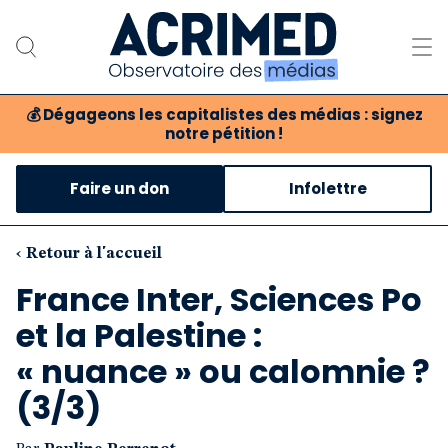
💰
Dégageons les capitalistes des médias : signez
notre pétition !
Notre association
Faire un don
Infolettre
Notre critique des médias
Nos propositions
‹ Retour à l'accueil
France Inter, Sciences Po
Notre revue
et la Palestine :
Boutique
« nuance » ou calomnie ?
(3/3)