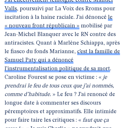
J’ai effectivement témoigné contre Manuel
Valls
, poursuivi par La Voix des Rroms pour
incitation à la haine raciale. J’ai dénoncé
le
« nouveau front républicain »
mobilisé par
Jean-Michel Blanquer avec le RN contre des
antiracistes. Quant à Marlène Schiappa, après
le fiasco du fonds Marianne,
c’est la famille de
Samuel Paty qui a dénoncé
l’instrumentalisation politique de sa mort
.
Caroline Fourest se pose en victime : «
je
prendrai le feu de tous ceux que j’ai nommés,
comme d’habitude.
» Le feu ? J’ai renoncé de
longue date à commenter ses discours
péremptoires et approximatifs. Elle intimide
pour faire taire les critiques : «
faut que ça