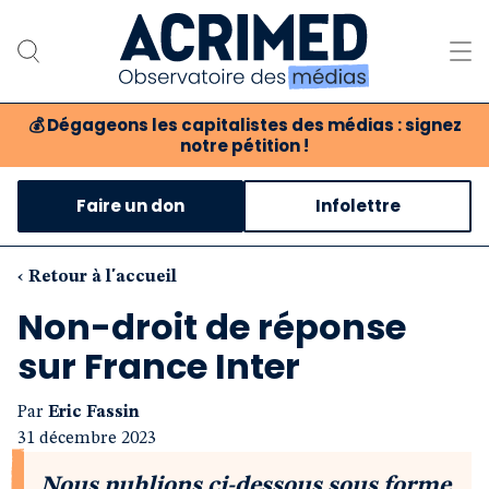
💰
Dégageons les capitalistes des médias : signez
notre pétition !
Notre association
Faire un don
Infolettre
Notre critique des médias
Nos propositions
‹ Retour à l'accueil
Non-droit de réponse
Notre revue
sur France Inter
Boutique
Par
Eric Fassin
31 décembre 2023
Nous publions ci-dessous sous forme