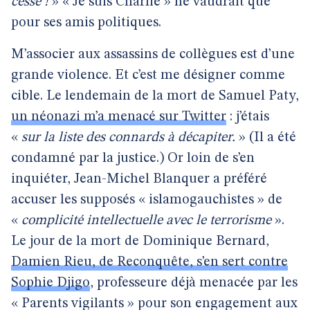
cesse !
» « Je suis Charlie » ne vaudrait que
pour ses amis politiques.
M’associer aux assassins de collègues est d’une
grande violence. Et c’est me désigner comme
cible. Le lendemain de la mort de Samuel Paty,
un néonazi m’a menacé sur Twitter
: j’étais
«
sur la liste des connards à décapiter.
» (Il a été
condamné par la justice.) Or loin de s’en
inquiéter, Jean-Michel Blanquer a préféré
accuser les supposés « islamogauchistes » de
«
complicité intellectuelle avec le terrorisme
».
Le jour de la mort de Dominique Bernard,
Damien Rieu, de Reconquête, s’en sert contre
Sophie Djigo
, professeure déjà menacée par les
« Parents vigilants » pour son engagement aux