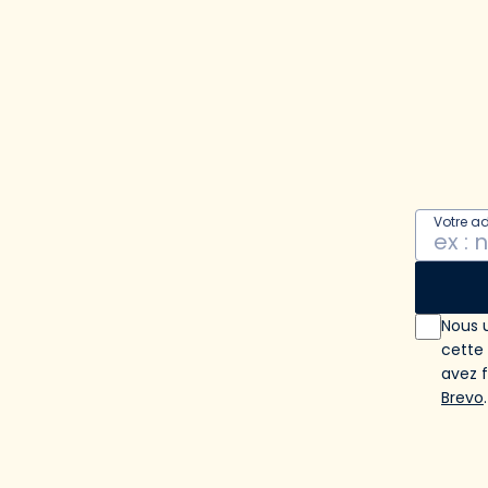
Votre a
Nous u
cette
avez 
Brevo
.