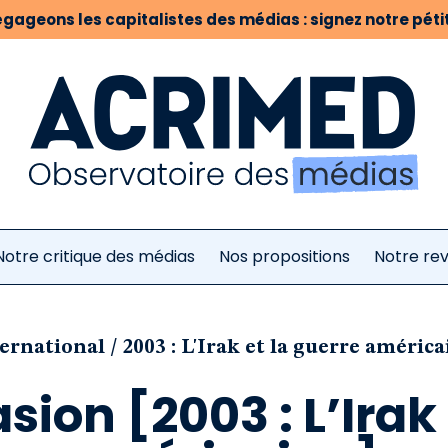
gageons les capitalistes des médias : signez notre pétit
Notre critique des médias
Nos propositions
Notre re
/
ernational
2003 : L'Irak et la guerre améric
sion [2003 : L’Irak