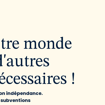
utre monde
d'autres
cessaires !
 son indépendance.
x subventions