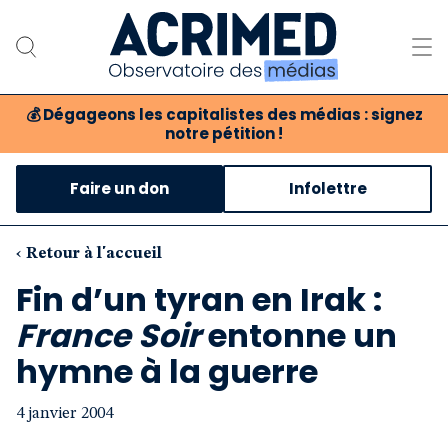
💰
Dégageons les capitalistes des médias : signez
notre pétition !
Notre association
Faire un don
Infolettre
Notre critique des médias
Nos propositions
‹ Retour à l'accueil
Fin d’un tyran en Irak :
Notre revue
France Soir
entonne un
Boutique
hymne à la guerre
4 janvier 2004